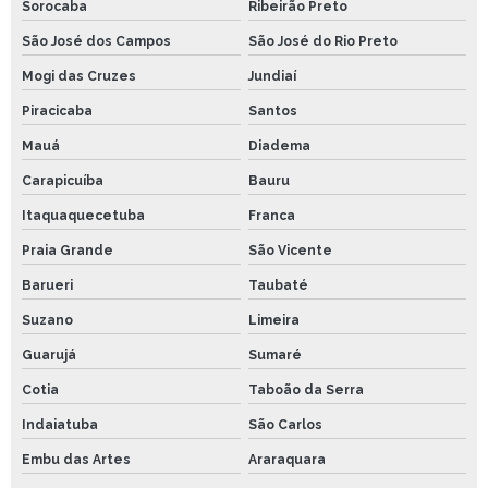
Sorocaba
Ribeirão Preto
São José dos Campos
São José do Rio Preto
Mogi das Cruzes
Jundiaí
Piracicaba
Santos
Mauá
Diadema
Carapicuíba
Bauru
Itaquaquecetuba
Franca
Praia Grande
São Vicente
Barueri
Taubaté
Suzano
Limeira
Guarujá
Sumaré
Cotia
Taboão da Serra
Indaiatuba
São Carlos
Embu das Artes
Araraquara