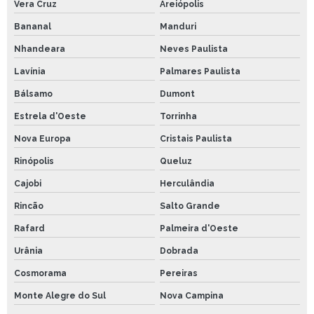
Vera Cruz
Areiópolis
Bananal
Manduri
Nhandeara
Neves Paulista
Lavínia
Palmares Paulista
Bálsamo
Dumont
Estrela d'Oeste
Torrinha
Nova Europa
Cristais Paulista
Rinópolis
Queluz
Cajobi
Herculândia
Rincão
Salto Grande
Rafard
Palmeira d'Oeste
Urânia
Dobrada
Cosmorama
Pereiras
Monte Alegre do Sul
Nova Campina