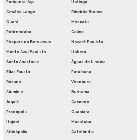
Pariquera-Açu
Itatinga
Cesário Lange
Ribeirão Branco
Guará
Miracatu
Potirendaba
Colina
Pirapora do Bom Jesus
Nazaré Paulista
Monte Azul Paulista
Itaberá
Santo Anastácio
Águas de Lindóia
Elias Fausto
Paraibuna
Rosana
Viradouro
Alumínio
Buritama
Juquiá
Caconde
Pradópolis
Guapiara
Itajobi
Macatuba
Altinópolis
Cafelândia