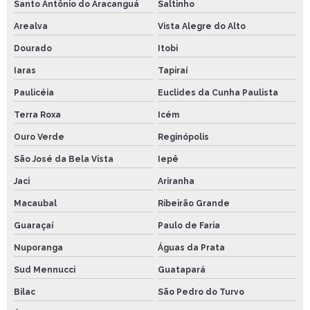
Santo Antônio do Aracanguá
Saltinho
Arealva
Vista Alegre do Alto
Dourado
Itobi
Iaras
Tapiraí
Paulicéia
Euclides da Cunha Paulista
Terra Roxa
Icém
Ouro Verde
Reginópolis
São José da Bela Vista
Iepê
Jaci
Ariranha
Macaubal
Ribeirão Grande
Guaraçaí
Paulo de Faria
Nuporanga
Águas da Prata
Sud Mennucci
Guatapará
Bilac
São Pedro do Turvo