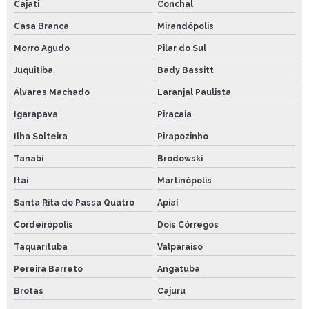
Cajati
Conchal
Casa Branca
Mirandópolis
Morro Agudo
Pilar do Sul
Juquitiba
Bady Bassitt
Álvares Machado
Laranjal Paulista
Igarapava
Piracaia
Ilha Solteira
Pirapozinho
Tanabi
Brodowski
Itaí
Martinópolis
Santa Rita do Passa Quatro
Apiaí
Cordeirópolis
Dois Córregos
Taquarituba
Valparaíso
Pereira Barreto
Angatuba
Brotas
Cajuru