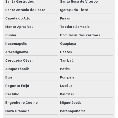
Santa Gertrudes
Santa Rosa de Viterbo
Santo Antônio de Posse
Igaraçu do Tietê
Capela do Alto
Pirajuí
Monte Aprazível
Teodoro Sampaio
Cunha
Bom Jesus dos Perdões
Iracemápolis
Guapiaçu
Araçariguama
Bastos
Cerqueira César
Tambaú
Junqueirópolis
Potim
Buri
Pompeia
Regente Feijó
Lucélia
Castilho
Palmital
Engenheiro Coelho
Miguelópolis
Nova Granada
Paranapanema