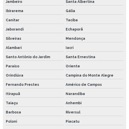
Jambeiro
Santa Albertina
Ibirarema
Gália
Canitar
Taciba
Jaborandi
Echaporã
Silveiras
Mendonça
Alambari
Iacri
Santo Antônio do Jardim
Santa Ernestina
Paraíso
Oriente
Orindiúva
Campina do Monte Alegre
Fernando Prestes
Américo de Campos
Itirapuã
Narandiba
Taiaçu
Anhembi
Barbosa
Riversul
Poloni
Piacatu