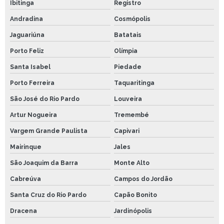
Ibitinga
Registro
Andradina
Cosmópolis
Jaguariúna
Batatais
Porto Feliz
Olímpia
Santa Isabel
Piedade
Porto Ferreira
Taquaritinga
São José do Rio Pardo
Louveira
Artur Nogueira
Tremembé
Vargem Grande Paulista
Capivari
Mairinque
Jales
São Joaquim da Barra
Monte Alto
Cabreúva
Campos do Jordão
Santa Cruz do Rio Pardo
Capão Bonito
Dracena
Jardinópolis