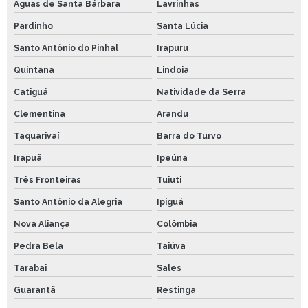
Águas de Santa Bárbara
Lavrinhas
Pardinho
Santa Lúcia
Santo Antônio do Pinhal
Irapuru
Quintana
Lindoia
Catiguá
Natividade da Serra
Clementina
Arandu
Taquarivaí
Barra do Turvo
Irapuã
Ipeúna
Três Fronteiras
Tuiuti
Santo Antônio da Alegria
Ipiguá
Nova Aliança
Colômbia
Pedra Bela
Taiúva
Tarabai
Sales
Guarantã
Restinga