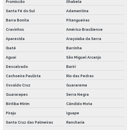
Promissão
Ilhabela
Santa Fé do Sul
Adamantina
Barra Bonita
Pitangueiras
Cravinhos
Américo Brasiliense
Aparecida
Araçoiaba da Serra
Ibaté
Barrinha
Aguaí
São Miguel Arcanjo
Descalvado
Bariri
Cachoeira Paulista
Rio das Pedras
Osvaldo Cruz
Guararema
Guararapes
Serra Negra
Biritiba Mirim
Cândido Mota
Piraju
Iguape
Santa Cruz das Palmeiras
Rancharia