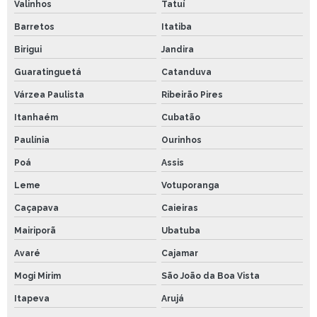
Valinhos
Tatuí
Barretos
Itatiba
Birigui
Jandira
Guaratinguetá
Catanduva
Várzea Paulista
Ribeirão Pires
Itanhaém
Cubatão
Paulínia
Ourinhos
Poá
Assis
Leme
Votuporanga
Caçapava
Caieiras
Mairiporã
Ubatuba
Avaré
Cajamar
Mogi Mirim
São João da Boa Vista
Itapeva
Arujá