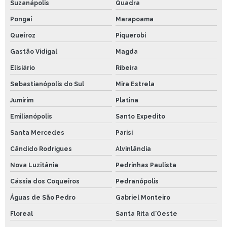
Suzanápolis
Quadra
Pongaí
Marapoama
Queiroz
Piquerobi
Gastão Vidigal
Magda
Elisiário
Ribeira
Sebastianópolis do Sul
Mira Estrela
Jumirim
Platina
Emilianópolis
Santo Expedito
Santa Mercedes
Parisi
Cândido Rodrigues
Alvinlândia
Nova Luzitânia
Pedrinhas Paulista
Cássia dos Coqueiros
Pedranópolis
Águas de São Pedro
Gabriel Monteiro
Floreal
Santa Rita d'Oeste