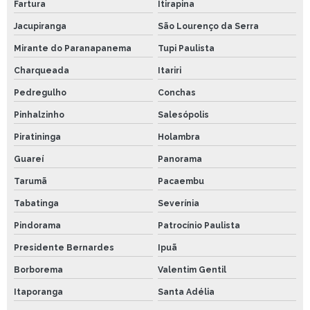
Fartura
Itirapina
Jacupiranga
São Lourenço da Serra
Mirante do Paranapanema
Tupi Paulista
Charqueada
Itariri
Pedregulho
Conchas
Pinhalzinho
Salesópolis
Piratininga
Holambra
Guareí
Panorama
Tarumã
Pacaembu
Tabatinga
Severínia
Pindorama
Patrocínio Paulista
Presidente Bernardes
Ipuã
Borborema
Valentim Gentil
Itaporanga
Santa Adélia