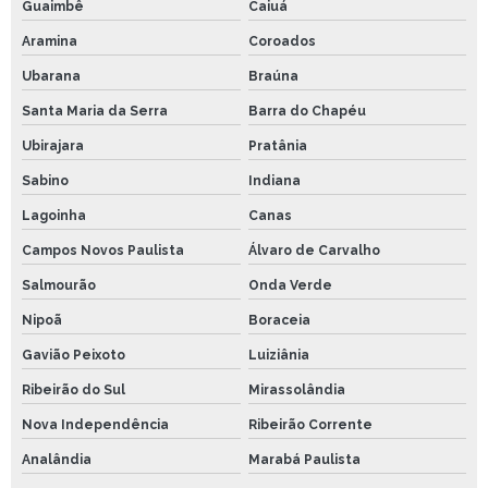
Guaimbê
Caiuá
Aramina
Coroados
Ubarana
Braúna
Santa Maria da Serra
Barra do Chapéu
Ubirajara
Pratânia
Sabino
Indiana
Lagoinha
Canas
Campos Novos Paulista
Álvaro de Carvalho
Salmourão
Onda Verde
Nipoã
Boraceia
Gavião Peixoto
Luiziânia
Ribeirão do Sul
Mirassolândia
Nova Independência
Ribeirão Corrente
Analândia
Marabá Paulista