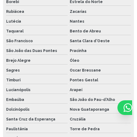
Borebi
Estrela do Norte
Rubiácea
Zacarias
Lutécia
Nantes
Taquaral
Bento de Abreu
São Francisco
Santa Clara d'Oeste
São João das Duas Pontes
Pracinha
Brejo Alegre
Óleo
Sagres
Oscar Bressane
Timburi
Pontes Gestal
Lucianópolis
Arapeí
Embaúba
São João do Pau-d'Alho
Dolcinópolis
Nova Guataporanga
Santa Cruz da Esperança
Cruzália
Paulistânia
Torre de Pedra