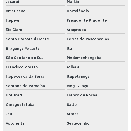
Jacareí
Marília
Americana
Hortolândia
Itapevi
Presidente Prudente
Rio Claro
Araçatuba
Santa Bárbara d'Oeste
Ferraz de Vasconcelos
Bragança Paulista
Itu
São Caetano do Sul
Pindamonhangaba
Francisco Morato
Atibaia
Itapecerica da Serra
Itapetininga
Santana de Parnaíba
Mogi Guaçu
Botucatu
Franco da Rocha
Caraguatatuba
Salto
Jaú
Araras
Votorantim
Sertãozinho