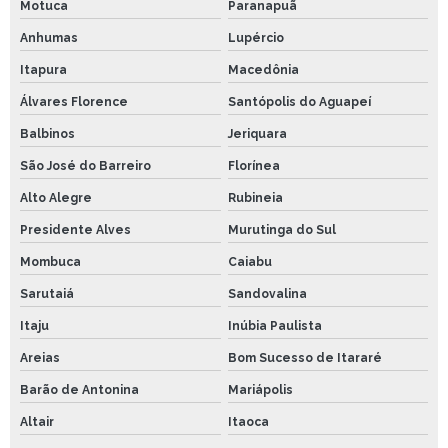
Motuca
Paranapuã
Anhumas
Lupércio
Itapura
Macedônia
Álvares Florence
Santópolis do Aguapeí
Balbinos
Jeriquara
São José do Barreiro
Florínea
Alto Alegre
Rubineia
Presidente Alves
Murutinga do Sul
Mombuca
Caiabu
Sarutaiá
Sandovalina
Itaju
Inúbia Paulista
Areias
Bom Sucesso de Itararé
Barão de Antonina
Mariápolis
Altair
Itaoca