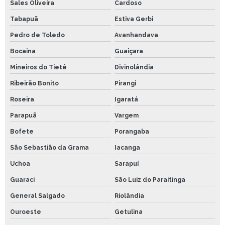
Sales Oliveira
Cardoso
Tabapuã
Estiva Gerbi
Pedro de Toledo
Avanhandava
Bocaina
Guaiçara
Mineiros do Tietê
Divinolândia
Ribeirão Bonito
Pirangi
Roseira
Igaratá
Parapuã
Vargem
Bofete
Porangaba
São Sebastião da Grama
Iacanga
Uchoa
Sarapuí
Guaraci
São Luiz do Paraitinga
General Salgado
Riolândia
Ouroeste
Getulina