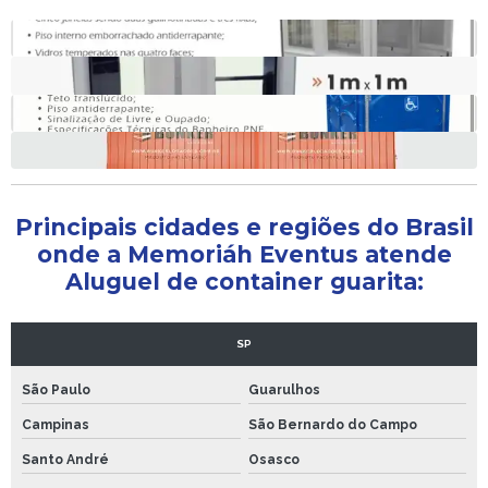
Locação de guarita de segurança obras
Locação guarita de segurança
Locação de guarita e banheiro químico
Locação de guarita com banheiro
Principais cidades e regiões do Brasil
onde a Memoriáh Eventus atende
Aluguel de container guarita:
SP
São Paulo
Guarulhos
Campinas
São Bernardo do Campo
Santo André
Osasco