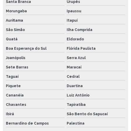
Santa Branca
Urupês
Morungaba
Ipaussu
Auriflama
Itapuí
São Simão
Ilha Comprida
Quatá
Eldorado
Boa Esperança do Sul
Flórida Paulista
Joanópolis
Serra Azul
Sete Barras
Maracaí
Taguaí
Cedral
Piquete
Duartina
Cananéia
Luiz Antônio
Chavantes
Tapiratiba
Ibirá
São Bento do Sapucaí
Bernardino de Campos
Palestina