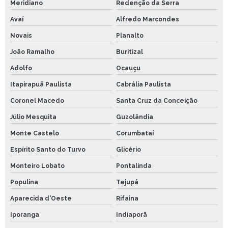
Meridiano
Redenção da Serra
Avaí
Alfredo Marcondes
Novais
Planalto
João Ramalho
Buritizal
Adolfo
Ocauçu
Itapirapuã Paulista
Cabrália Paulista
Coronel Macedo
Santa Cruz da Conceição
Júlio Mesquita
Guzolândia
Monte Castelo
Corumbataí
Espírito Santo do Turvo
Glicério
Monteiro Lobato
Pontalinda
Populina
Tejupá
Aparecida d'Oeste
Rifaina
Iporanga
Indiaporã