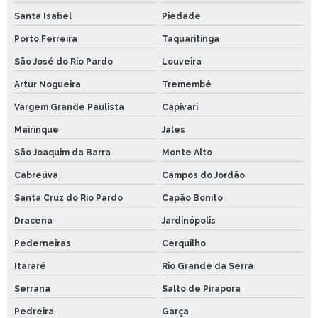
Santa Isabel
Piedade
Porto Ferreira
Taquaritinga
São José do Rio Pardo
Louveira
Artur Nogueira
Tremembé
Vargem Grande Paulista
Capivari
Mairinque
Jales
São Joaquim da Barra
Monte Alto
Cabreúva
Campos do Jordão
Santa Cruz do Rio Pardo
Capão Bonito
Dracena
Jardinópolis
Pederneiras
Cerquilho
Itararé
Rio Grande da Serra
Serrana
Salto de Pirapora
Pedreira
Garça