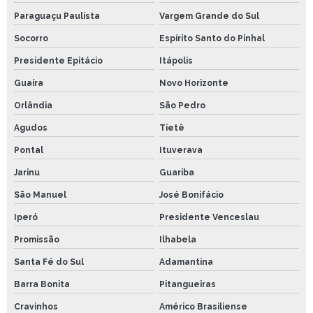
Paraguaçu Paulista
Vargem Grande do Sul
Socorro
Espírito Santo do Pinhal
Presidente Epitácio
Itápolis
Guaíra
Novo Horizonte
Orlândia
São Pedro
Agudos
Tietê
Pontal
Ituverava
Jarinu
Guariba
São Manuel
José Bonifácio
Iperó
Presidente Venceslau
Promissão
Ilhabela
Santa Fé do Sul
Adamantina
Barra Bonita
Pitangueiras
Cravinhos
Américo Brasiliense