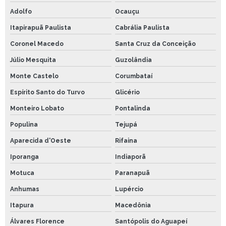
Adolfo
Ocauçu
Itapirapuã Paulista
Cabrália Paulista
Coronel Macedo
Santa Cruz da Conceição
Júlio Mesquita
Guzolândia
Monte Castelo
Corumbataí
Espírito Santo do Turvo
Glicério
Monteiro Lobato
Pontalinda
Populina
Tejupá
Aparecida d'Oeste
Rifaina
Iporanga
Indiaporã
Motuca
Paranapuã
Anhumas
Lupércio
Itapura
Macedônia
Álvares Florence
Santópolis do Aguapeí