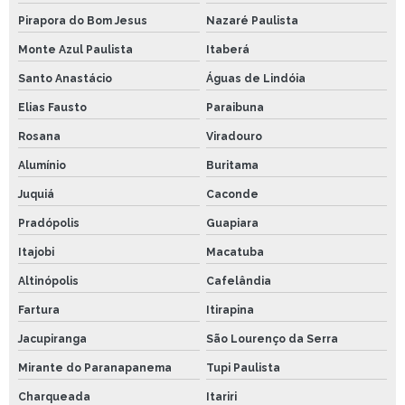
Pirapora do Bom Jesus
Nazaré Paulista
Monte Azul Paulista
Itaberá
Santo Anastácio
Águas de Lindóia
Elias Fausto
Paraibuna
Rosana
Viradouro
Alumínio
Buritama
Juquiá
Caconde
Pradópolis
Guapiara
Itajobi
Macatuba
Altinópolis
Cafelândia
Fartura
Itirapina
Jacupiranga
São Lourenço da Serra
Mirante do Paranapanema
Tupi Paulista
Charqueada
Itariri