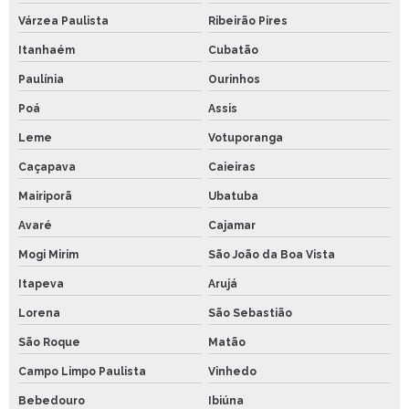
Várzea Paulista
Ribeirão Pires
Itanhaém
Cubatão
Paulínia
Ourinhos
Poá
Assis
Leme
Votuporanga
Caçapava
Caieiras
Mairiporã
Ubatuba
Avaré
Cajamar
Mogi Mirim
São João da Boa Vista
Itapeva
Arujá
Lorena
São Sebastião
São Roque
Matão
Campo Limpo Paulista
Vinhedo
Bebedouro
Ibiúna