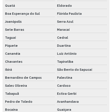
Quatá
Eldorado
Boa Esperança do Sul
Flórida Paulista
Joanópolis
Serra Azul
Sete Barras
Maracaí
Taguaí
Cedral
Piquete
Duartina
Cananéia
Luiz Antônio
Chavantes
Tapiratiba
Ibirá
São Bento do Sapucaí
Bernardino de Campos
Palestina
Sales Oliveira
Cardoso
Tabapuã
Estiva Gerbi
Pedro de Toledo
Avanhandava
Bocaina
Guaiçara