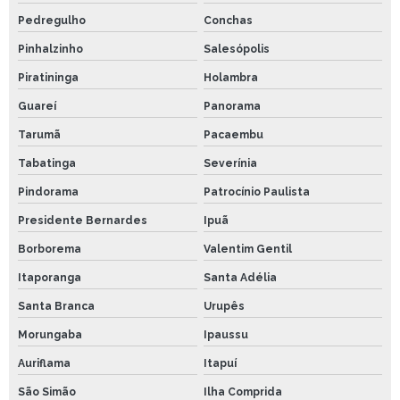
Pedregulho
Conchas
Pinhalzinho
Salesópolis
Piratininga
Holambra
Guareí
Panorama
Tarumã
Pacaembu
Tabatinga
Severínia
Pindorama
Patrocínio Paulista
Presidente Bernardes
Ipuã
Borborema
Valentim Gentil
Itaporanga
Santa Adélia
Santa Branca
Urupês
Morungaba
Ipaussu
Auriflama
Itapuí
São Simão
Ilha Comprida