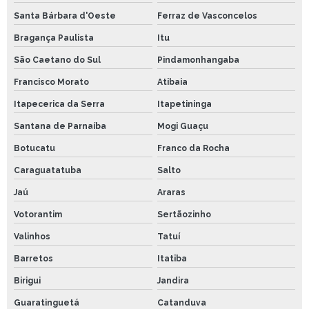
Santa Bárbara d'Oeste
Ferraz de Vasconcelos
Bragança Paulista
Itu
São Caetano do Sul
Pindamonhangaba
Francisco Morato
Atibaia
Itapecerica da Serra
Itapetininga
Santana de Parnaíba
Mogi Guaçu
Botucatu
Franco da Rocha
Caraguatatuba
Salto
Jaú
Araras
Votorantim
Sertãozinho
Valinhos
Tatuí
Barretos
Itatiba
Birigui
Jandira
Guaratinguetá
Catanduva