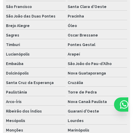
São Francisco
Santa Clara d'Oeste
São João das Duas Pontes
Pracinha
Brejo Alegre
Óleo
Sagres
Oscar Bressane
Timburi
Pontes Gestal
Lucianópolis
Arapeí
Embaúba
São João do Pau-d'Alho
Dolcinópolis
Nova Guataporanga
Santa Cruz da Esperança
Cruzália
Paulistânia
Torre de Pedra
Arco-Íris
Nova Canaã Paulista
Ribeirão dos Índios
Guarani d'Oeste
Mesópolis
Lourdes
Monções
Marinópolis