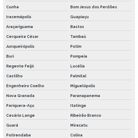
Cunha
Bom Jesus dos Perdões
Iracemápolis
Guapiaçu
Araçariguama
Bastos
Cerqueira César
Tambaú
Junqueirópolis
Potim
Buri
Pompeia
Regente Feijó
Lucélia
Castilho
Palmital
Engenheiro Coelho
Miguelópolis
Nova Granada
Paranapanema
Pariquera-Açu
Itatinga
Cesário Lange
Ribeirão Branco
Guará
Miracatu
Potirendaba
Colina