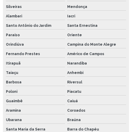
Silveiras
Mendonça
Alambari
Iacri
Santo Antônio do Jardim
Santa Ernestina
Paraíso
Oriente
Orindiúva
Campina do Monte Alegre
Fernando Prestes
Américo de Campos
Itirapuã
Narandiba
Taiaçu
Anhembi
Barbosa
Riversul
Poloni
Piacatu
Guaimbê
Caiuá
Aramina
Coroados
Ubarana
Braúna
Santa Maria da Serra
Barra do Chapéu