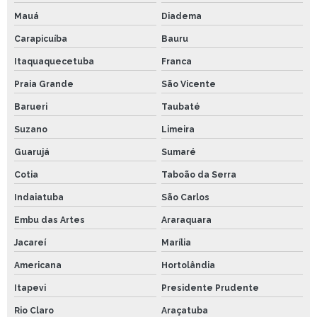
Mauá
Diadema
Carapicuíba
Bauru
Itaquaquecetuba
Franca
Praia Grande
São Vicente
Barueri
Taubaté
Suzano
Limeira
Guarujá
Sumaré
Cotia
Taboão da Serra
Indaiatuba
São Carlos
Embu das Artes
Araraquara
Jacareí
Marília
Americana
Hortolândia
Itapevi
Presidente Prudente
Rio Claro
Araçatuba