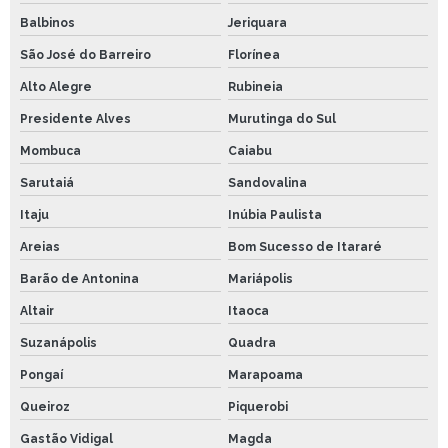
Balbinos
Jeriquara
São José do Barreiro
Florínea
Alto Alegre
Rubineia
Presidente Alves
Murutinga do Sul
Mombuca
Caiabu
Sarutaiá
Sandovalina
Itaju
Inúbia Paulista
Areias
Bom Sucesso de Itararé
Barão de Antonina
Mariápolis
Altair
Itaoca
Suzanápolis
Quadra
Pongaí
Marapoama
Queiroz
Piquerobi
Gastão Vidigal
Magda