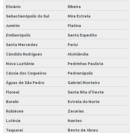
Elisiário
Ribeira
Sebastianópolis do Sul
Mira Estrela
Jumirim
Platina
Emilianópolis
Santo Expedito
Santa Mercedes
Parisi
Cândido Rodrigues
Alvinlândia
Nova Luzitânia
Pedrinhas Paulista
Cássia dos Coqueiros
Pedranópolis
Águas de São Pedro
Gabriel Monteiro
Floreal
Santa Rita d'Oeste
Borebi
Estrela do Norte
Rubiácea
Zacarias
Lutécia
Nantes
Taquaral
Bento de Abreu