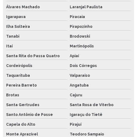
Álvares Machado
Laranjal Paulista
Igarapava
Piracaia
Ilha Solteira
Pirapozinho
Tanabi
Brodowski
Itaí
Martinópolis
Santa Rita do Passa Quatro
Apiaí
Cordeirópolis
Dois Córregos
Taquarituba
Valparaíso
Pereira Barreto
Angatuba
Brotas
Cajuru
Santa Gertrudes
Santa Rosa de Viterbo
Santo Antônio de Posse
Igaraçu do Tietê
Capela do Alto
Pirajuí
Monte Aprazível
Teodoro Sampaio