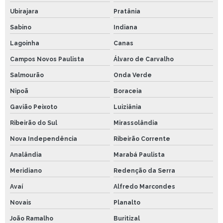
Ubirajara
Pratânia
Sabino
Indiana
Lagoinha
Canas
Campos Novos Paulista
Álvaro de Carvalho
Salmourão
Onda Verde
Nipoã
Boraceia
Gavião Peixoto
Luiziânia
Ribeirão do Sul
Mirassolândia
Nova Independência
Ribeirão Corrente
Analândia
Marabá Paulista
Meridiano
Redenção da Serra
Avaí
Alfredo Marcondes
Novais
Planalto
João Ramalho
Buritizal