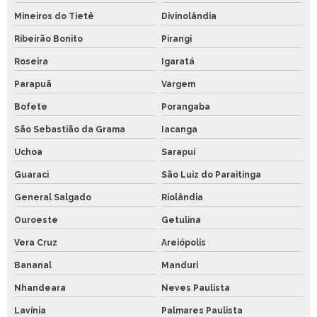
Mineiros do Tietê
Divinolândia
Ribeirão Bonito
Pirangi
Roseira
Igaratá
Parapuã
Vargem
Bofete
Porangaba
São Sebastião da Grama
Iacanga
Uchoa
Sarapuí
Guaraci
São Luiz do Paraitinga
General Salgado
Riolândia
Ouroeste
Getulina
Vera Cruz
Areiópolis
Bananal
Manduri
Nhandeara
Neves Paulista
Lavínia
Palmares Paulista