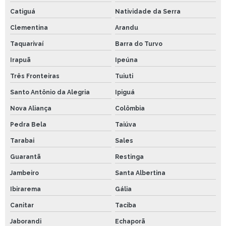
Catiguá
Natividade da Serra
Clementina
Arandu
Taquarivaí
Barra do Turvo
Irapuã
Ipeúna
Três Fronteiras
Tuiuti
Santo Antônio da Alegria
Ipiguá
Nova Aliança
Colômbia
Pedra Bela
Taiúva
Tarabai
Sales
Guarantã
Restinga
Jambeiro
Santa Albertina
Ibirarema
Gália
Canitar
Taciba
Jaborandi
Echaporã