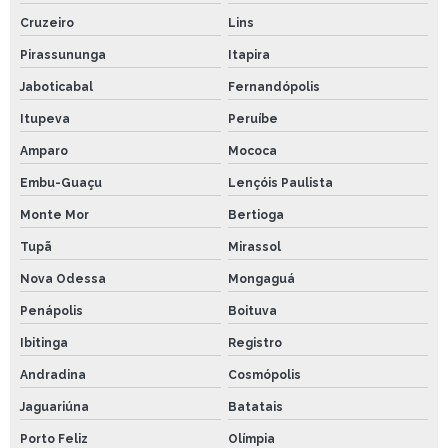
Cruzeiro
Lins
Pirassununga
Itapira
Jaboticabal
Fernandópolis
Itupeva
Peruíbe
Amparo
Mococa
Embu-Guaçu
Lençóis Paulista
Monte Mor
Bertioga
Tupã
Mirassol
Nova Odessa
Mongaguá
Penápolis
Boituva
Ibitinga
Registro
Andradina
Cosmópolis
Jaguariúna
Batatais
Porto Feliz
Olímpia