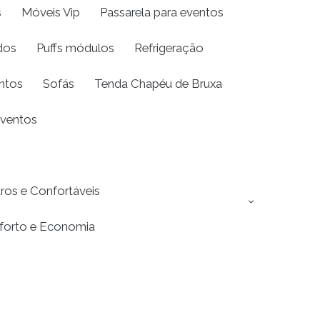
s
Móveis Vip
Passarela para eventos
dos
Puffs módulos
Refrigeração
entos
Sofás
Tenda Chapéu de Bruxa
Eventos
ros e Confortáveis
nforto e Economia