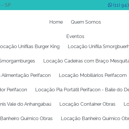
 - SP
(11) 94
Home
Quem Somos
Eventos
ocação Unifilas Burger King
Locação Unifila Smorgbuer
s Smorgamburges
Locação Cadeiras com Braço Mesquit
 Alimentação Perifacon
Locação Mobiliários Perifacom
or Perifacon
Locação Pia Portátil Perifacon - Baile do 
nnis Vale do Anhangabaú
Locação Container Obras
Lo
Banheiro Químico Obras
Locação Banheiro Químico Ob