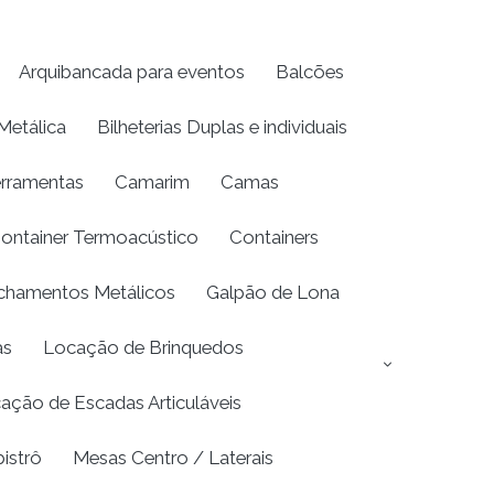
Arquibancada para eventos
Balcões
Metálica
Bilheterias Duplas e individuais
erramentas
Camarim
Camas
ontainer Termoacústico
Containers
chamentos Metálicos
Galpão de Lona
as
Locação de Brinquedos
ação de Escadas Articuláveis
istrô
Mesas Centro / Laterais