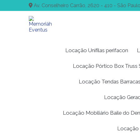
Av. Conselheiro Carrão, 2620 - 410 - São Paulo
Locação Unifilas perifacon
L
Locação Pórtico Box Trus
Locação Tendas Barracas
Locação Gerad
Locação Mobiliário Baile do De
Locação 