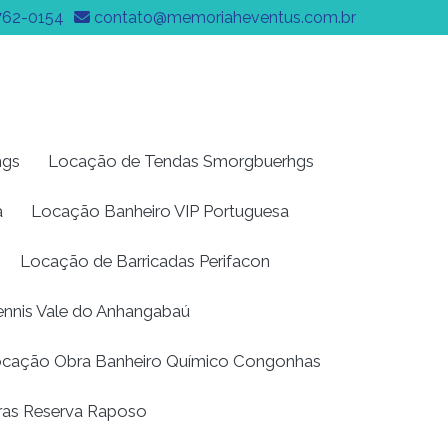
762-0154
contato@memoriaheventus.com.br
hgs
Locação de Tendas Smorgbuerhgs
a
Locação Banheiro VIP Portuguesa
Locação de Barricadas Perifacon
Dennis Vale do Anhangabaú
cação Obra Banheiro Químico Congonhas
ras Reserva Raposo