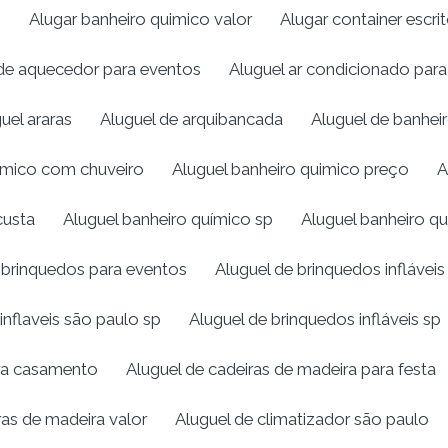
o
Alugar banheiro quimico valor
Alugar container escrit
de aquecedor para eventos
Aluguel ar condicionado par
uel araras
Aluguel de arquibancada
Aluguel de banhei
uímico com chuveiro
Aluguel banheiro quimico preço
A
custa
Aluguel banheiro químico sp
Aluguel banheiro qu
 brinquedos para eventos
Aluguel de brinquedos infláveis
inflaveis são paulo sp
Aluguel de brinquedos infláveis sp
ira casamento
Aluguel de cadeiras de madeira para festa
ras de madeira valor
Aluguel de climatizador são paulo