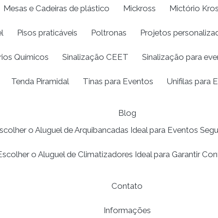
Mesas e Cadeiras de plástico
Mickross
Mictório Kro
l
Pisos praticáveis
Poltronas
Projetos personaliza
rios Químicos
Sinalização CEET
Sinalização para ev
Tenda Piramidal
Tinas para Eventos
Unifilas para 
Blog
olher o Aluguel de Arquibancadas Ideal para Eventos Segu
colher o Aluguel de Climatizadores Ideal para Garantir Co
Contato
Informações