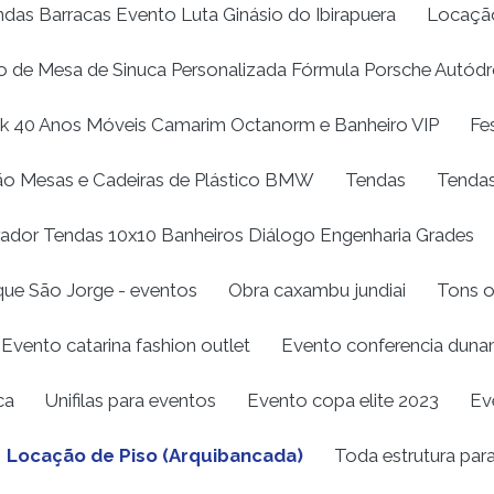
as Barracas Evento Luta Ginásio do Ibirapuera
Locação
 de Mesa de Sinuca Personalizada Fórmula Porsche Autódr
k 40 Anos Móveis Camarim Octanorm e Banheiro VIP
Fe
o Mesas e Cadeiras de Plástico BMW
Tendas
Tendas
ador Tendas 10x10 Banheiros Diálogo Engenharia Grades
que São Jorge - eventos
Obra caxambu jundiai
Tons o
Evento catarina fashion outlet
Evento conferencia duna
ca
Unifilas para eventos
Evento copa elite 2023
Ev
Locação de Piso (Arquibancada)
Toda estrutura par