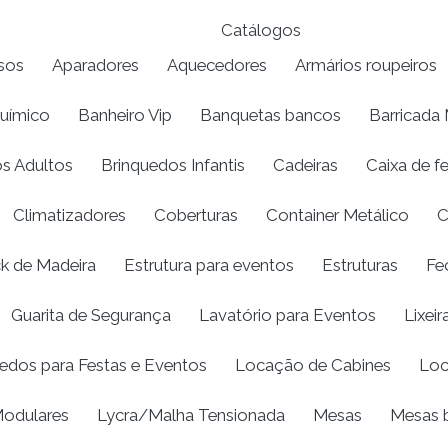
Catálogos
sos
Aparadores
Aquecedores
Armários roupeiros
químico
Banheiro Vip
Banquetas bancos
Barricada 
s Adultos
Brinquedos Infantis
Cadeiras
Caixa de f
Climatizadores
Coberturas
Container Metálico
C
k de Madeira
Estrutura para eventos
Estruturas
Fe
Guarita de Segurança
Lavatório para Eventos
Lixeir
edos para Festas e Eventos
Locação de Cabines
Loc
odulares
Lycra/Malha Tensionada
Mesas
Mesas b