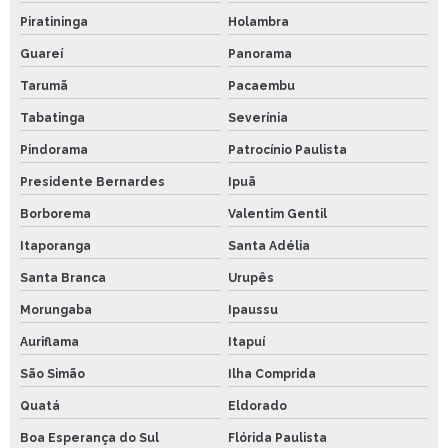
Piratininga
Holambra
Guareí
Panorama
Tarumã
Pacaembu
Tabatinga
Severínia
Pindorama
Patrocínio Paulista
Presidente Bernardes
Ipuã
Borborema
Valentim Gentil
Itaporanga
Santa Adélia
Santa Branca
Urupês
Morungaba
Ipaussu
Auriflama
Itapuí
São Simão
Ilha Comprida
Quatá
Eldorado
Boa Esperança do Sul
Flórida Paulista