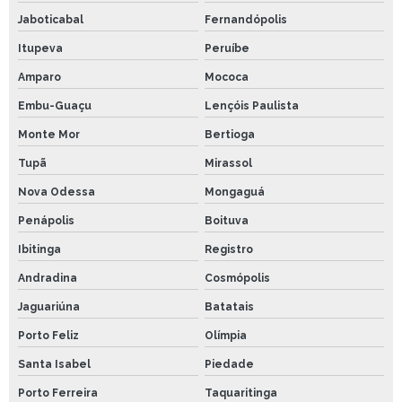
Jaboticabal
Fernandópolis
Itupeva
Peruíbe
Amparo
Mococa
Embu-Guaçu
Lençóis Paulista
Monte Mor
Bertioga
Tupã
Mirassol
Nova Odessa
Mongaguá
Penápolis
Boituva
Ibitinga
Registro
Andradina
Cosmópolis
Jaguariúna
Batatais
Porto Feliz
Olímpia
Santa Isabel
Piedade
Porto Ferreira
Taquaritinga