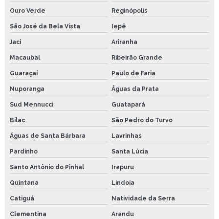
Ouro Verde
Reginópolis
São José da Bela Vista
Iepê
Jaci
Ariranha
Macaubal
Ribeirão Grande
Guaraçaí
Paulo de Faria
Nuporanga
Águas da Prata
Sud Mennucci
Guatapará
Bilac
São Pedro do Turvo
Águas de Santa Bárbara
Lavrinhas
Pardinho
Santa Lúcia
Santo Antônio do Pinhal
Irapuru
Quintana
Lindoia
Catiguá
Natividade da Serra
Clementina
Arandu