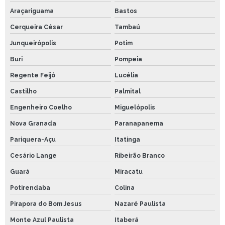
Araçariguama
Bastos
Cerqueira César
Tambaú
Junqueirópolis
Potim
Buri
Pompeia
Regente Feijó
Lucélia
Castilho
Palmital
Engenheiro Coelho
Miguelópolis
Nova Granada
Paranapanema
Pariquera-Açu
Itatinga
Cesário Lange
Ribeirão Branco
Guará
Miracatu
Potirendaba
Colina
Pirapora do Bom Jesus
Nazaré Paulista
Monte Azul Paulista
Itaberá