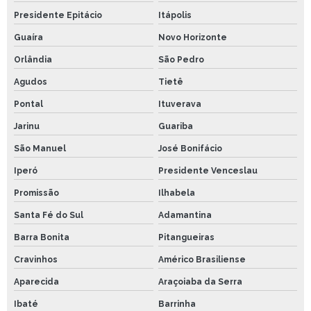
Presidente Epitácio
Itápolis
Guaíra
Novo Horizonte
Orlândia
São Pedro
Agudos
Tietê
Pontal
Ituverava
Jarinu
Guariba
São Manuel
José Bonifácio
Iperó
Presidente Venceslau
Promissão
Ilhabela
Santa Fé do Sul
Adamantina
Barra Bonita
Pitangueiras
Cravinhos
Américo Brasiliense
Aparecida
Araçoiaba da Serra
Ibaté
Barrinha