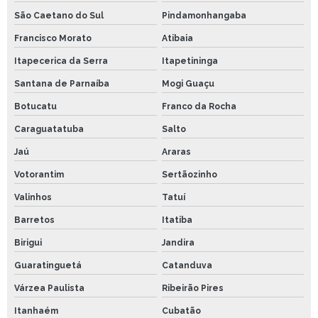
São Caetano do Sul
Pindamonhangaba
Francisco Morato
Atibaia
Itapecerica da Serra
Itapetininga
Santana de Parnaíba
Mogi Guaçu
Botucatu
Franco da Rocha
Caraguatatuba
Salto
Jaú
Araras
Votorantim
Sertãozinho
Valinhos
Tatuí
Barretos
Itatiba
Birigui
Jandira
Guaratinguetá
Catanduva
Várzea Paulista
Ribeirão Pires
Itanhaém
Cubatão