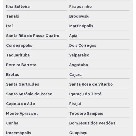
Ilha Solteira
Pirapozinho
Tanabi
Brodowski
Itaí
Martinópolis
Santa Rita do Passa Quatro
Apiaí
Cordeirópolis
Dois Córregos
Taquarituba
Valparaíso
Pereira Barreto
Angatuba
Brotas
Cajuru
Santa Gertrudes
Santa Rosa de Viterbo
Santo Antônio de Posse
Igaraçu do Tietê
Capela do Alto
Pirajuí
Monte Aprazível
Teodoro Sampaio
Cunha
Bom Jesus dos Perdões
Iracemápolis
Guapiaçu