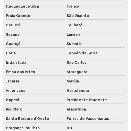
Itaquaquecetuba
Franca
Praia Grande
São Vicente
Barueri
Taubaté
Suzano
Limeira
Guarujá
Sumaré
Cotia
Taboão da Serra
Indaiatuba
São Carlos
Embu das Artes
Araraquara
Jacareí
Marília
Americana
Hortolândia
Itapevi
Presidente Prudente
Rio Claro
Araçatuba
Santa Bárbara d'Oeste
Ferraz de Vasconcelos
Bragança Paulista
Itu