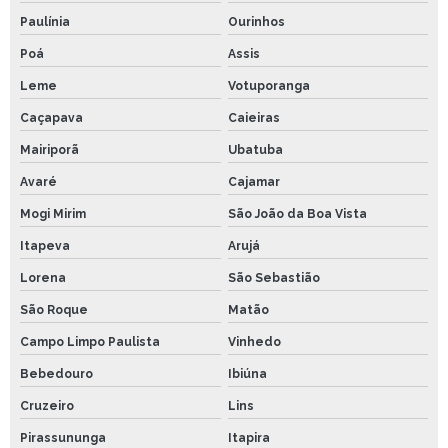
Paulínia
Ourinhos
Poá
Assis
Leme
Votuporanga
Caçapava
Caieiras
Mairiporã
Ubatuba
Avaré
Cajamar
Mogi Mirim
São João da Boa Vista
Itapeva
Arujá
Lorena
São Sebastião
São Roque
Matão
Campo Limpo Paulista
Vinhedo
Bebedouro
Ibiúna
Cruzeiro
Lins
Pirassununga
Itapira