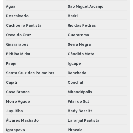
Aguaí
São Miguel Arcanjo
Descalvado
Bariri
Cachoeira Paulista
Rio das Pedras
Osvaldo Cruz
Guararema
Guararapes
Serra Negra
Biritiba Mirim
Cândido Mota
Piraju
Iguape
Santa Cruz das Palmeiras
Rancharia
Cajati
Conchal
Casa Branca
Mirandópolis
Morro Agudo
Pilar do Sul
Juquitiba
Bady Bassitt
Álvares Machado
Laranjal Paulista
Igarapava
Piracaia