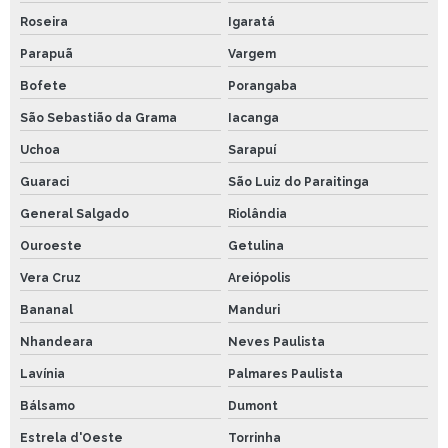
Roseira
Igaratá
Parapuã
Vargem
Bofete
Porangaba
São Sebastião da Grama
Iacanga
Uchoa
Sarapuí
Guaraci
São Luiz do Paraitinga
General Salgado
Riolândia
Ouroeste
Getulina
Vera Cruz
Areiópolis
Bananal
Manduri
Nhandeara
Neves Paulista
Lavínia
Palmares Paulista
Bálsamo
Dumont
Estrela d'Oeste
Torrinha