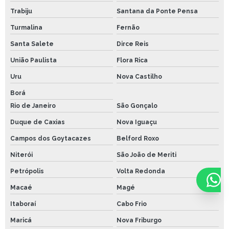
Trabiju
Santana da Ponte Pensa
Turmalina
Fernão
Santa Salete
Dirce Reis
União Paulista
Flora Rica
Uru
Nova Castilho
Borá
Rio de Janeiro
São Gonçalo
Duque de Caxias
Nova Iguaçu
Campos dos Goytacazes
Belford Roxo
Niterói
São João de Meriti
Petrópolis
Volta Redonda
Macaé
Magé
Itaboraí
Cabo Frio
Maricá
Nova Friburgo