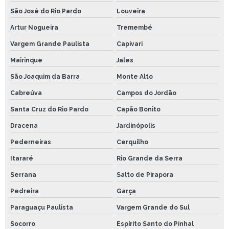
São José do Rio Pardo
Louveira
Artur Nogueira
Tremembé
Vargem Grande Paulista
Capivari
Mairinque
Jales
São Joaquim da Barra
Monte Alto
Cabreúva
Campos do Jordão
Santa Cruz do Rio Pardo
Capão Bonito
Dracena
Jardinópolis
Pederneiras
Cerquilho
Itararé
Rio Grande da Serra
Serrana
Salto de Pirapora
Pedreira
Garça
Paraguaçu Paulista
Vargem Grande do Sul
Socorro
Espírito Santo do Pinhal