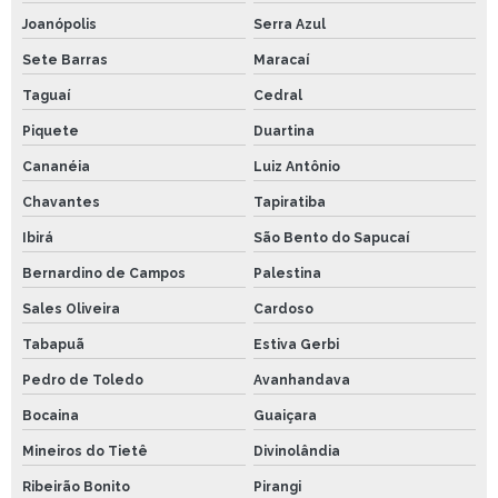
Joanópolis
Serra Azul
Sete Barras
Maracaí
Taguaí
Cedral
Piquete
Duartina
Cananéia
Luiz Antônio
Chavantes
Tapiratiba
Ibirá
São Bento do Sapucaí
Bernardino de Campos
Palestina
Sales Oliveira
Cardoso
Tabapuã
Estiva Gerbi
Pedro de Toledo
Avanhandava
Bocaina
Guaiçara
Mineiros do Tietê
Divinolândia
Ribeirão Bonito
Pirangi