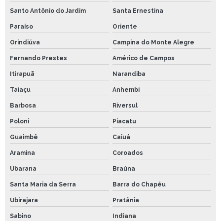
Santo Antônio do Jardim
Santa Ernestina
Paraíso
Oriente
Orindiúva
Campina do Monte Alegre
Fernando Prestes
Américo de Campos
Itirapuã
Narandiba
Taiaçu
Anhembi
Barbosa
Riversul
Poloni
Piacatu
Guaimbê
Caiuá
Aramina
Coroados
Ubarana
Braúna
Santa Maria da Serra
Barra do Chapéu
Ubirajara
Pratânia
Sabino
Indiana