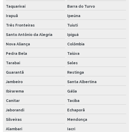
Taquarivaí
Barra do Turvo
Irapuã
Ipeúna
Três Fronteiras
Tuiuti
Santo Antônio da Alegria
Ipiguá
Nova Aliança
Colômbia
Pedra Bela
Taiúva
Tarabai
Sales
Guarantã
Restinga
Jambeiro
Santa Albertina
Ibirarema
Gália
Canitar
Taciba
Jaborandi
Echaporã
Silveiras
Mendonça
Alambari
Iacri