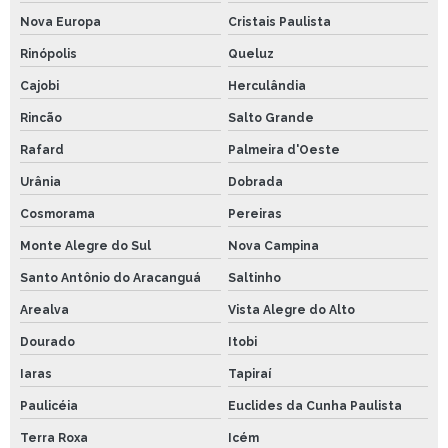
Nova Europa
Cristais Paulista
Rinópolis
Queluz
Cajobi
Herculândia
Rincão
Salto Grande
Rafard
Palmeira d'Oeste
Urânia
Dobrada
Cosmorama
Pereiras
Monte Alegre do Sul
Nova Campina
Santo Antônio do Aracanguá
Saltinho
Arealva
Vista Alegre do Alto
Dourado
Itobi
Iaras
Tapiraí
Paulicéia
Euclides da Cunha Paulista
Terra Roxa
Icém