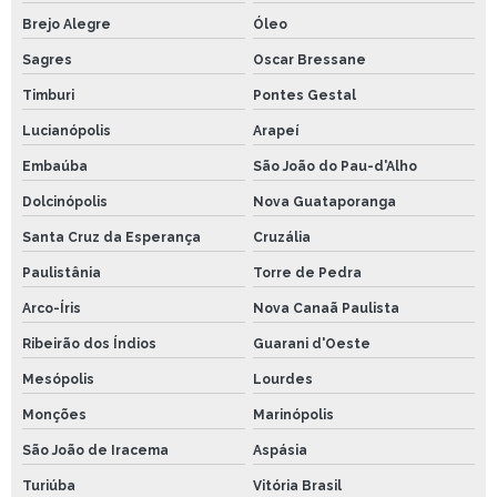
Brejo Alegre
Óleo
Sagres
Oscar Bressane
Timburi
Pontes Gestal
Lucianópolis
Arapeí
Embaúba
São João do Pau-d'Alho
Dolcinópolis
Nova Guataporanga
Santa Cruz da Esperança
Cruzália
Paulistânia
Torre de Pedra
Arco-Íris
Nova Canaã Paulista
Ribeirão dos Índios
Guarani d'Oeste
Mesópolis
Lourdes
Monções
Marinópolis
São João de Iracema
Aspásia
Turiúba
Vitória Brasil