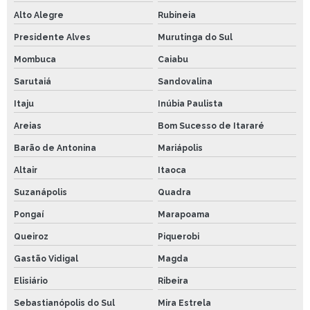
Alto Alegre
Rubineia
Presidente Alves
Murutinga do Sul
Mombuca
Caiabu
Sarutaiá
Sandovalina
Itaju
Inúbia Paulista
Areias
Bom Sucesso de Itararé
Barão de Antonina
Mariápolis
Altair
Itaoca
Suzanápolis
Quadra
Pongaí
Marapoama
Queiroz
Piquerobi
Gastão Vidigal
Magda
Elisiário
Ribeira
Sebastianópolis do Sul
Mira Estrela