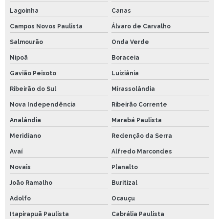
Lagoinha
Canas
Campos Novos Paulista
Álvaro de Carvalho
Salmourão
Onda Verde
Nipoã
Boraceia
Gavião Peixoto
Luiziânia
Ribeirão do Sul
Mirassolândia
Nova Independência
Ribeirão Corrente
Analândia
Marabá Paulista
Meridiano
Redenção da Serra
Avaí
Alfredo Marcondes
Novais
Planalto
João Ramalho
Buritizal
Adolfo
Ocauçu
Itapirapuã Paulista
Cabrália Paulista