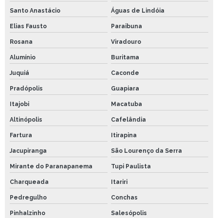
Santo Anastácio
Águas de Lindóia
Elias Fausto
Paraibuna
Rosana
Viradouro
Alumínio
Buritama
Juquiá
Caconde
Pradópolis
Guapiara
Itajobi
Macatuba
Altinópolis
Cafelândia
Fartura
Itirapina
Jacupiranga
São Lourenço da Serra
Mirante do Paranapanema
Tupi Paulista
Charqueada
Itariri
Pedregulho
Conchas
Pinhalzinho
Salesópolis