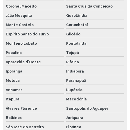
Coronel Macedo
Santa Cruz da Conceição
Júlio Mesquita
Guzolândia
Monte Castelo
Corumbataí
Espírito Santo do Turvo
Glicério
Monteiro Lobato
Pontalinda
Populina
Tejupá
Aparecida d'Oeste
Rifaina
Iporanga
Indiaporã
Motuca
Paranapuã
Anhumas
Lupércio
Itapura
Macedônia
Álvares Florence
Santópolis do Aguapeí
Balbinos
Jeriquara
São José do Barreiro
Florínea