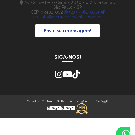
Av. Conselheiro Carrão, 2620 - 410 Vila Carrao
São Paulo - SP
CEP: 03402-002
(11) 94762-0154
contato@memoriaheventus.com.br
Envie sua mensagem!
SIGA-NOS!
Copyright © Memoriáh Eventus. (Lei 9610 de 19/02/1998)
W3C
W3C