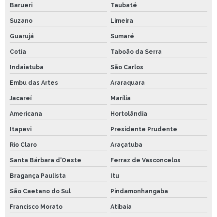
Barueri
Taubaté
Suzano
Limeira
Guarujá
Sumaré
Cotia
Taboão da Serra
Indaiatuba
São Carlos
Embu das Artes
Araraquara
Jacareí
Marília
Americana
Hortolândia
Itapevi
Presidente Prudente
Rio Claro
Araçatuba
Santa Bárbara d'Oeste
Ferraz de Vasconcelos
Bragança Paulista
Itu
São Caetano do Sul
Pindamonhangaba
Francisco Morato
Atibaia