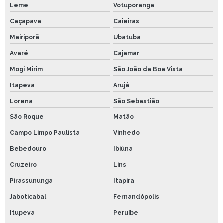
Leme
Votuporanga
Caçapava
Caieiras
Mairiporã
Ubatuba
Avaré
Cajamar
Mogi Mirim
São João da Boa Vista
Itapeva
Arujá
Lorena
São Sebastião
São Roque
Matão
Campo Limpo Paulista
Vinhedo
Bebedouro
Ibiúna
Cruzeiro
Lins
Pirassununga
Itapira
Jaboticabal
Fernandópolis
Itupeva
Peruíbe