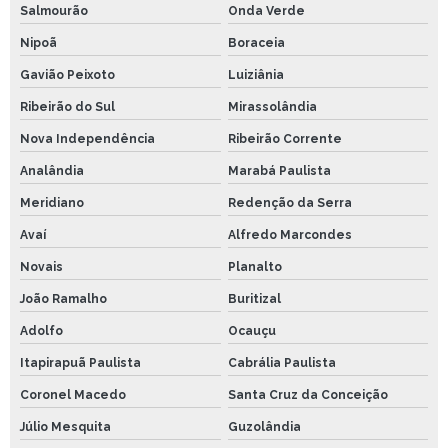
Salmourão
Onda Verde
Nipoã
Boraceia
Gavião Peixoto
Luiziânia
Ribeirão do Sul
Mirassolândia
Nova Independência
Ribeirão Corrente
Analândia
Marabá Paulista
Meridiano
Redenção da Serra
Avaí
Alfredo Marcondes
Novais
Planalto
João Ramalho
Buritizal
Adolfo
Ocauçu
Itapirapuã Paulista
Cabrália Paulista
Coronel Macedo
Santa Cruz da Conceição
Júlio Mesquita
Guzolândia