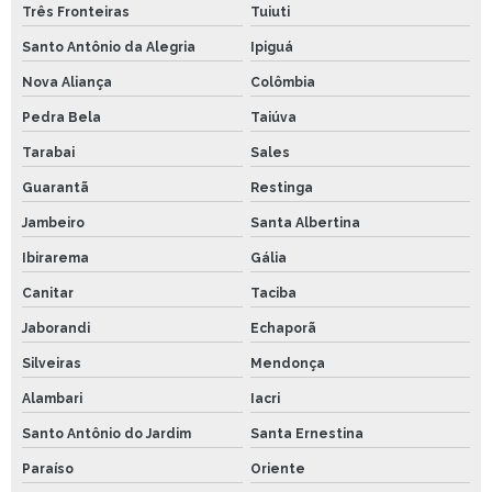
Três Fronteiras
Tuiuti
Santo Antônio da Alegria
Ipiguá
Nova Aliança
Colômbia
Pedra Bela
Taiúva
Tarabai
Sales
Guarantã
Restinga
Jambeiro
Santa Albertina
Ibirarema
Gália
Canitar
Taciba
Jaborandi
Echaporã
Silveiras
Mendonça
Alambari
Iacri
Santo Antônio do Jardim
Santa Ernestina
Paraíso
Oriente