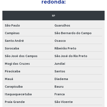
redonda:
SP
São Paulo
Guarulhos
Campinas
São Bernardo do Campo
Santo André
Osasco
Sorocaba
Ribeirão Preto
São José dos Campos
São José do Rio Preto
Mogi das Cruzes
Jundiaí
Piracicaba
Santos
Mauá
Diadema
Carapicuíba
Bauru
Itaquaquecetuba
Franca
Praia Grande
São Vicente