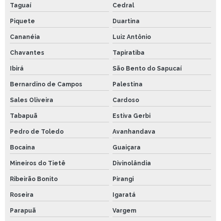
Taguaí
Cedral
Piquete
Duartina
Cananéia
Luiz Antônio
Chavantes
Tapiratiba
Ibirá
São Bento do Sapucaí
Bernardino de Campos
Palestina
Sales Oliveira
Cardoso
Tabapuã
Estiva Gerbi
Pedro de Toledo
Avanhandava
Bocaina
Guaiçara
Mineiros do Tietê
Divinolândia
Ribeirão Bonito
Pirangi
Roseira
Igaratá
Parapuã
Vargem