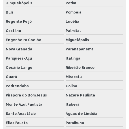
Junqueirópolis
Potim
Buri
Pompeia
Regente Feijó
Lucélia
Castilho
Palmital
Engenheiro Coelho
Miguelópolis
Nova Granada
Paranapanema
Pariquera-Açu
Itatinga
Cesário Lange
Ribeirão Branco
Guará
Miracatu
Potirendaba
Colina
Pirapora do Bom Jesus
Nazaré Paulista
Monte Azul Paulista
Itaberá
Santo Anastácio
Águas de Lindóia
Elias Fausto
Paraibuna