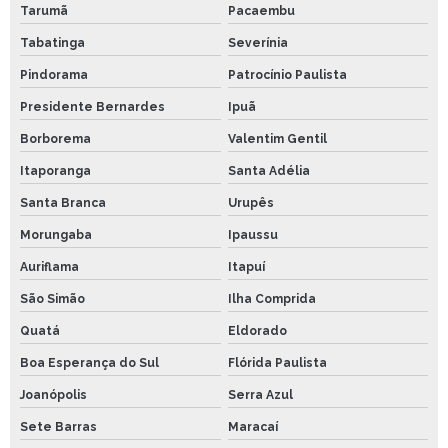
Tarumã
Pacaembu
Tabatinga
Severínia
Pindorama
Patrocínio Paulista
Presidente Bernardes
Ipuã
Borborema
Valentim Gentil
Itaporanga
Santa Adélia
Santa Branca
Urupês
Morungaba
Ipaussu
Auriflama
Itapuí
São Simão
Ilha Comprida
Quatá
Eldorado
Boa Esperança do Sul
Flórida Paulista
Joanópolis
Serra Azul
Sete Barras
Maracaí