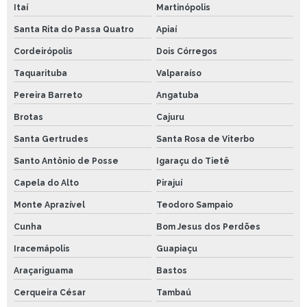
Itaí
Martinópolis
Santa Rita do Passa Quatro
Apiaí
Cordeirópolis
Dois Córregos
Taquarituba
Valparaíso
Pereira Barreto
Angatuba
Brotas
Cajuru
Santa Gertrudes
Santa Rosa de Viterbo
Santo Antônio de Posse
Igaraçu do Tietê
Capela do Alto
Pirajuí
Monte Aprazível
Teodoro Sampaio
Cunha
Bom Jesus dos Perdões
Iracemápolis
Guapiaçu
Araçariguama
Bastos
Cerqueira César
Tambaú