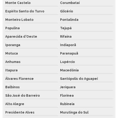
Monte Castelo
Corumbataí
Espírito Santo do Turvo
Glicério
Monteiro Lobato
Pontalinda
Populina
Tejupá
Aparecida d'Oeste
Rifaina
Iporanga
Indiaporã
Motuca
Paranapuã
Anhumas
Lupércio
Itapura
Macedônia
Álvares Florence
Santópolis do Aguapeí
Balbinos
Jeriquara
São José do Barreiro
Florínea
Alto Alegre
Rubineia
Presidente Alves
Murutinga do Sul