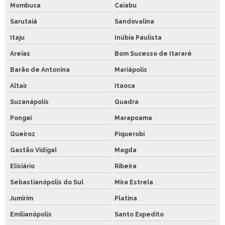
Mombuca
Caiabu
Sarutaiá
Sandovalina
Itaju
Inúbia Paulista
Areias
Bom Sucesso de Itararé
Barão de Antonina
Mariápolis
Altair
Itaoca
Suzanápolis
Quadra
Pongaí
Marapoama
Queiroz
Piquerobi
Gastão Vidigal
Magda
Elisiário
Ribeira
Sebastianópolis do Sul
Mira Estrela
Jumirim
Platina
Emilianópolis
Santo Expedito