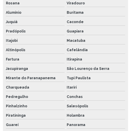
Rosana
Viradouro
Alumínio
Buritama
Juquiá
Caconde
Pradópolis
Guapiara
Itajobi
Macatuba
Altinópolis
Cafelândia
Fartura
Itirapina
Jacupiranga
São Lourenço da Serra
Mirante do Paranapanema
Tupi Paulista
Charqueada
Itariri
Pedregulho
Conchas
Pinhalzinho
Salesópolis
Piratininga
Holambra
Guareí
Panorama