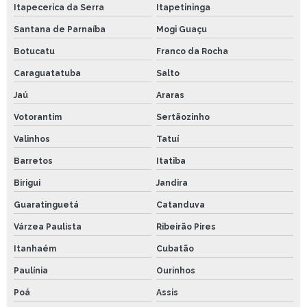
Itapecerica da Serra
Itapetininga
Santana de Parnaíba
Mogi Guaçu
Botucatu
Franco da Rocha
Caraguatatuba
Salto
Jaú
Araras
Votorantim
Sertãozinho
Valinhos
Tatuí
Barretos
Itatiba
Birigui
Jandira
Guaratinguetá
Catanduva
Várzea Paulista
Ribeirão Pires
Itanhaém
Cubatão
Paulínia
Ourinhos
Poá
Assis