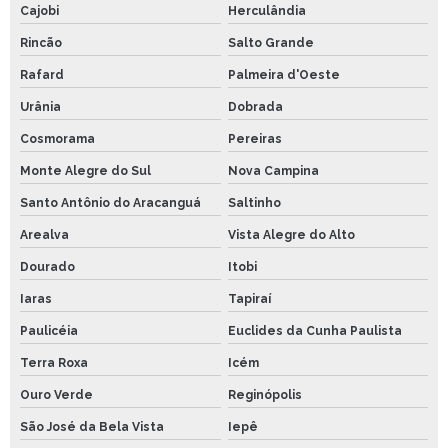
Cajobi
Herculândia
Rincão
Salto Grande
Rafard
Palmeira d'Oeste
Urânia
Dobrada
Cosmorama
Pereiras
Monte Alegre do Sul
Nova Campina
Santo Antônio do Aracanguá
Saltinho
Arealva
Vista Alegre do Alto
Dourado
Itobi
Iaras
Tapiraí
Paulicéia
Euclides da Cunha Paulista
Terra Roxa
Icém
Ouro Verde
Reginópolis
São José da Bela Vista
Iepê