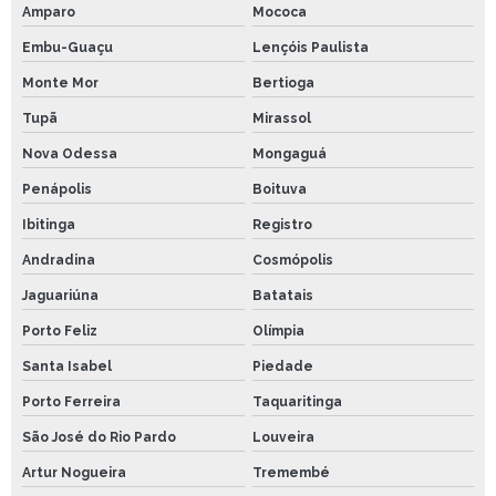
Amparo
Mococa
Embu-Guaçu
Lençóis Paulista
Monte Mor
Bertioga
Tupã
Mirassol
Nova Odessa
Mongaguá
Penápolis
Boituva
Ibitinga
Registro
Andradina
Cosmópolis
Jaguariúna
Batatais
Porto Feliz
Olímpia
Santa Isabel
Piedade
Porto Ferreira
Taquaritinga
São José do Rio Pardo
Louveira
Artur Nogueira
Tremembé