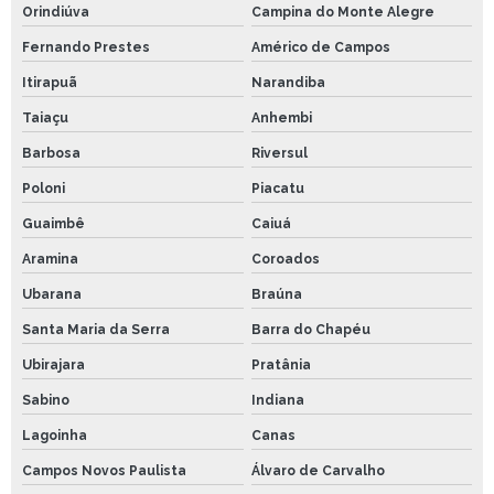
Orindiúva
Campina do Monte Alegre
Fernando Prestes
Américo de Campos
Itirapuã
Narandiba
Taiaçu
Anhembi
Barbosa
Riversul
Poloni
Piacatu
Guaimbê
Caiuá
Aramina
Coroados
Ubarana
Braúna
Santa Maria da Serra
Barra do Chapéu
Ubirajara
Pratânia
Sabino
Indiana
Lagoinha
Canas
Campos Novos Paulista
Álvaro de Carvalho