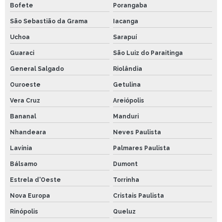
Bofete
Porangaba
São Sebastião da Grama
Iacanga
Uchoa
Sarapuí
Guaraci
São Luiz do Paraitinga
General Salgado
Riolândia
Ouroeste
Getulina
Vera Cruz
Areiópolis
Bananal
Manduri
Nhandeara
Neves Paulista
Lavínia
Palmares Paulista
Bálsamo
Dumont
Estrela d'Oeste
Torrinha
Nova Europa
Cristais Paulista
Rinópolis
Queluz