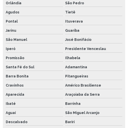
Orlândia
São Pedro
Agudos
Tietê
Pontal
Ituverava
Jarinu
Guariba
São Manuel
José Bonifácio
Iperó
Presidente Venceslau
Promissão
Ilhabela
Santa Fé do Sul
Adamantina
Barra Bonita
Pitangueiras
Cravinhos
Américo Brasiliense
Aparecida
Araçoiaba da Serra
Ibaté
Barrinha
Aguaí
São Miguel Arcanjo
Descalvado
Bariri