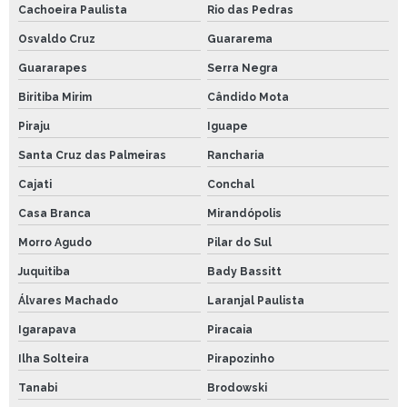
Cachoeira Paulista
Rio das Pedras
Osvaldo Cruz
Guararema
Guararapes
Serra Negra
Biritiba Mirim
Cândido Mota
Piraju
Iguape
Santa Cruz das Palmeiras
Rancharia
Cajati
Conchal
Casa Branca
Mirandópolis
Morro Agudo
Pilar do Sul
Juquitiba
Bady Bassitt
Álvares Machado
Laranjal Paulista
Igarapava
Piracaia
Ilha Solteira
Pirapozinho
Tanabi
Brodowski