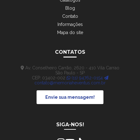
Catálogos
Blog
Contato
Informações
Mapa do site
CONTATOS
Av. Conselheiro Carrão, 2620 - 410 Vila Carrao
São Paulo - SP
CEP: 03402-002
(11) 94762-0154
contato@memoriaheventus.com.br
Envie sua mensagem!
SIGA-NOS!