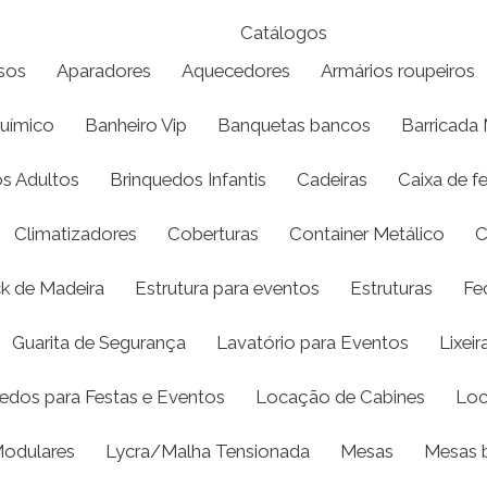
Catálogos
sos
Aparadores
Aquecedores
Armários roupeiros
químico
Banheiro Vip
Banquetas bancos
Barricada 
s Adultos
Brinquedos Infantis
Cadeiras
Caixa de f
Climatizadores
Coberturas
Container Metálico
C
k de Madeira
Estrutura para eventos
Estruturas
Fe
Guarita de Segurança
Lavatório para Eventos
Lixeir
edos para Festas e Eventos
Locação de Cabines
Loc
odulares
Lycra/Malha Tensionada
Mesas
Mesas b