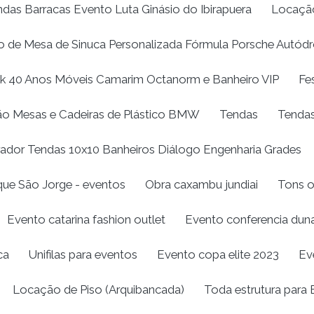
as Barracas Evento Luta Ginásio do Ibirapuera
Locação
 de Mesa de Sinuca Personalizada Fórmula Porsche Autódr
k 40 Anos Móveis Camarim Octanorm e Banheiro VIP
Fe
o Mesas e Cadeiras de Plástico BMW
Tendas
Tendas
ador Tendas 10x10 Banheiros Diálogo Engenharia Grades
que São Jorge - eventos
Obra caxambu jundiai
Tons o
Evento catarina fashion outlet
Evento conferencia dun
ca
Unifilas para eventos
Evento copa elite 2023
Ev
Locação de Piso (Arquibancada)
Toda estrutura para