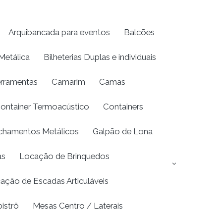
Arquibancada para eventos
Balcões
Metálica
Bilheterias Duplas e individuais
erramentas
Camarim
Camas
ontainer Termoacústico
Containers
chamentos Metálicos
Galpão de Lona
as
Locação de Brinquedos
ação de Escadas Articuláveis
istrô
Mesas Centro / Laterais