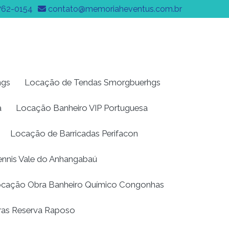
762-0154
contato@memoriaheventus.com.br
hgs
Locação de Tendas Smorgbuerhgs
a
Locação Banheiro VIP Portuguesa
Locação de Barricadas Perifacon
Dennis Vale do Anhangabaú
cação Obra Banheiro Químico Congonhas
ras Reserva Raposo