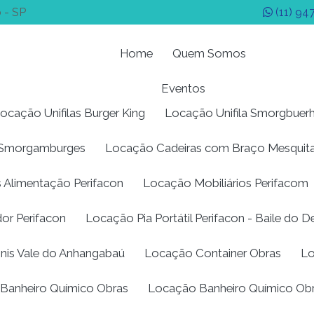
 - SP
(11) 94
Home
Quem Somos
Eventos
ocação Unifilas Burger King
Locação Unifila Smorgbuer
s Smorgamburges
Locação Cadeiras com Braço Mesquit
 Alimentação Perifacon
Locação Mobiliários Perifacom
or Perifacon
Locação Pia Portátil Perifacon - Baile do 
nnis Vale do Anhangabaú
Locação Container Obras
Lo
Banheiro Químico Obras
Locação Banheiro Químico Ob