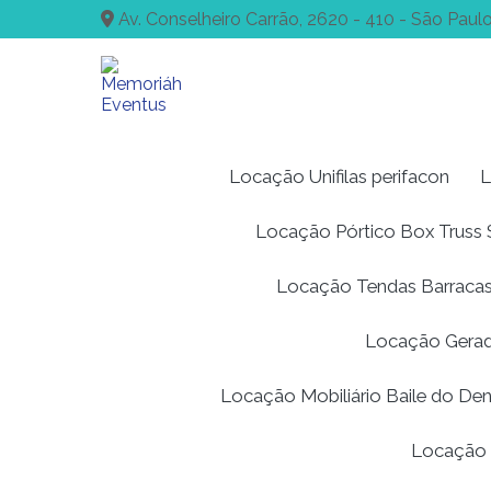
Av. Conselheiro Carrão, 2620 - 410 - São Paulo
Locação Unifilas perifacon
L
Locação Pórtico Box Trus
Locação Tendas Barracas
Locação Gerad
Locação Mobiliário Baile do De
Locação 