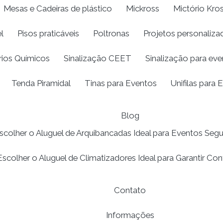
Mesas e Cadeiras de plástico
Mickross
Mictório Kro
l
Pisos praticáveis
Poltronas
Projetos personaliza
rios Químicos
Sinalização CEET
Sinalização para ev
Tenda Piramidal
Tinas para Eventos
Unifilas para 
Blog
olher o Aluguel de Arquibancadas Ideal para Eventos Segu
colher o Aluguel de Climatizadores Ideal para Garantir Co
Contato
Informações