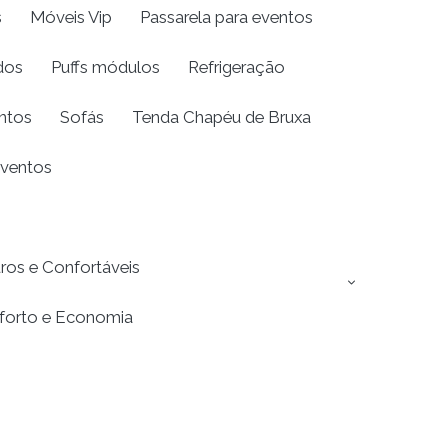
s
Móveis Vip
Passarela para eventos
dos
Puffs módulos
Refrigeração
entos
Sofás
Tenda Chapéu de Bruxa
Eventos
ros e Confortáveis
nforto e Economia