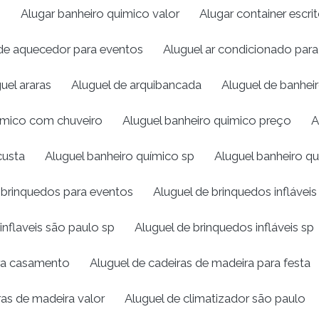
o
Alugar banheiro quimico valor
Alugar container escrit
de aquecedor para eventos
Aluguel ar condicionado par
uel araras
Aluguel de arquibancada
Aluguel de banhei
uímico com chuveiro
Aluguel banheiro quimico preço
A
custa
Aluguel banheiro químico sp
Aluguel banheiro qu
 brinquedos para eventos
Aluguel de brinquedos infláveis
inflaveis são paulo sp
Aluguel de brinquedos infláveis sp
ira casamento
Aluguel de cadeiras de madeira para festa
ras de madeira valor
Aluguel de climatizador são paulo