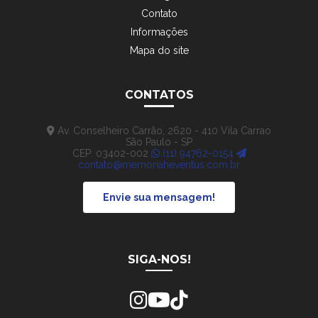
Contato
Informações
Mapa do site
CONTATOS
Av. Conselheiro Carrão, 2620 - 410 Vila Carrao
São Paulo - SP
CEP: 03402-002
(11) 94762-0154
contato@memoriaheventus.com.br
Envie sua mensagem!
SIGA-NOS!