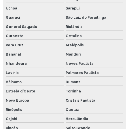
Uchoa
Sarapuí
Guaraci
São Luiz do Paraitinga
General Salgado
Riolândia
Ouroeste
Getulina
Vera Cruz
Areiópolis
Bananal
Manduri
Nhandeara
Neves Paulista
Lavínia
Palmares Paulista
Bálsamo
Dumont
Estrela d'Oeste
Torrinha
Nova Europa
Cristais Paulista
Rinópolis
Queluz
Cajobi
Herculândia
Rincão
Salto Grande