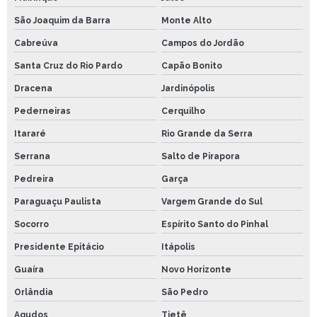
São Joaquim da Barra
Monte Alto
Cabreúva
Campos do Jordão
Santa Cruz do Rio Pardo
Capão Bonito
Dracena
Jardinópolis
Pederneiras
Cerquilho
Itararé
Rio Grande da Serra
Serrana
Salto de Pirapora
Pedreira
Garça
Paraguaçu Paulista
Vargem Grande do Sul
Socorro
Espírito Santo do Pinhal
Presidente Epitácio
Itápolis
Guaíra
Novo Horizonte
Orlândia
São Pedro
Agudos
Tietê