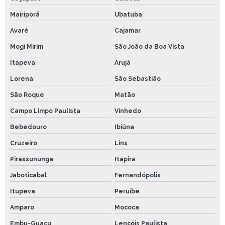
Mairiporã
Ubatuba
Avaré
Cajamar
Mogi Mirim
São João da Boa Vista
Itapeva
Arujá
Lorena
São Sebastião
São Roque
Matão
Campo Limpo Paulista
Vinhedo
Bebedouro
Ibiúna
Cruzeiro
Lins
Pirassununga
Itapira
Jaboticabal
Fernandópolis
Itupeva
Peruíbe
Amparo
Mococa
Embu-Guaçu
Lençóis Paulista