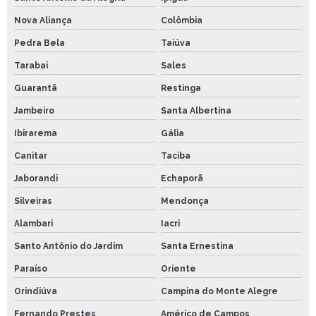
Nova Aliança
Colômbia
Pedra Bela
Taiúva
Tarabai
Sales
Guarantã
Restinga
Jambeiro
Santa Albertina
Ibirarema
Gália
Canitar
Taciba
Jaborandi
Echaporã
Silveiras
Mendonça
Alambari
Iacri
Santo Antônio do Jardim
Santa Ernestina
Paraíso
Oriente
Orindiúva
Campina do Monte Alegre
Fernando Prestes
Américo de Campos