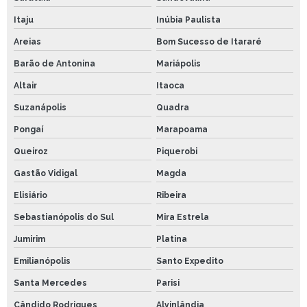
Itaju
Inúbia Paulista
Areias
Bom Sucesso de Itararé
Barão de Antonina
Mariápolis
Altair
Itaoca
Suzanápolis
Quadra
Pongaí
Marapoama
Queiroz
Piquerobi
Gastão Vidigal
Magda
Elisiário
Ribeira
Sebastianópolis do Sul
Mira Estrela
Jumirim
Platina
Emilianópolis
Santo Expedito
Santa Mercedes
Parisi
Cândido Rodrigues
Alvinlândia