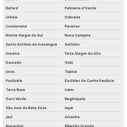
Rafard
Palmeira d'Oeste
Urânia
Dobrada
Cosmorama
Pereiras
Monte Alegre do Sul
Nova Campina
Santo Antônio do Aracanguá
Saltinho
Arealva
Vista Alegre do Alto
Dourado
Itobi
Iaras
Tapiraí
Paulicéia
Euclides da Cunha Paulista
Terra Roxa
Icém
Ouro Verde
Reginópolis
São José da Bela Vista
Iepê
Jaci
Ariranha
Macaubal
Ribeirão Grande