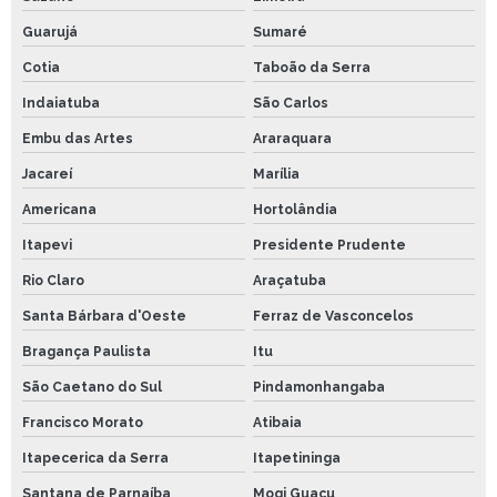
Guarujá
Sumaré
Cotia
Taboão da Serra
Indaiatuba
São Carlos
Embu das Artes
Araraquara
Jacareí
Marília
Americana
Hortolândia
Itapevi
Presidente Prudente
Rio Claro
Araçatuba
Santa Bárbara d'Oeste
Ferraz de Vasconcelos
Bragança Paulista
Itu
São Caetano do Sul
Pindamonhangaba
Francisco Morato
Atibaia
Itapecerica da Serra
Itapetininga
Santana de Parnaíba
Mogi Guaçu