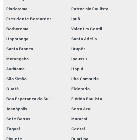
Pindorama
Patrocínio Paulista
Presidente Bernardes
Ipuã
Borborema
Valentim Gentil
Itaporanga
Santa Adélia
Santa Branca
Urupês
Morungaba
Ipaussu
Auriflama
Itapuí
São Simão
Ilha Comprida
Quatá
Eldorado
Boa Esperança do Sul
Flórida Paulista
Joanópolis
Serra Azul
Sete Barras
Maracaí
Taguaí
Cedral
Piquete
Duartina