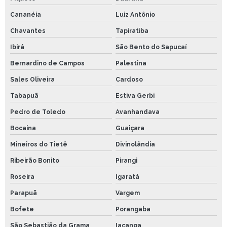
Cananéia
Luiz Antônio
Chavantes
Tapiratiba
Ibirá
São Bento do Sapucaí
Bernardino de Campos
Palestina
Sales Oliveira
Cardoso
Tabapuã
Estiva Gerbi
Pedro de Toledo
Avanhandava
Bocaina
Guaiçara
Mineiros do Tietê
Divinolândia
Ribeirão Bonito
Pirangi
Roseira
Igaratá
Parapuã
Vargem
Bofete
Porangaba
São Sebastião da Grama
Iacanga