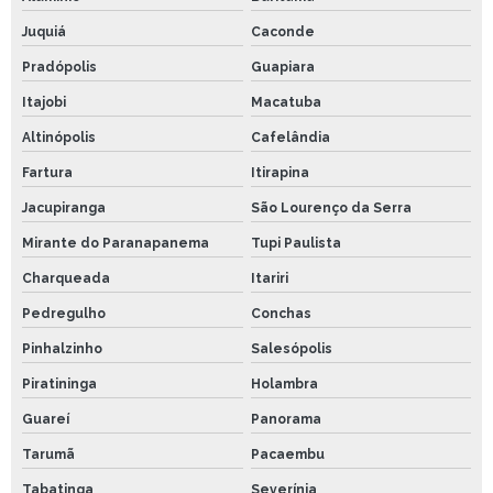
Juquiá
Caconde
Pradópolis
Guapiara
Itajobi
Macatuba
Altinópolis
Cafelândia
Fartura
Itirapina
Jacupiranga
São Lourenço da Serra
Mirante do Paranapanema
Tupi Paulista
Charqueada
Itariri
Pedregulho
Conchas
Pinhalzinho
Salesópolis
Piratininga
Holambra
Guareí
Panorama
Tarumã
Pacaembu
Tabatinga
Severínia