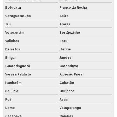
Botucatu
Franco da Rocha
Caraguatatuba
Salto
Jaú
Araras
Votorantim
Sertãozinho
Valinhos
Tatuí
Barretos
Itatiba
Birigui
Jandira
Guaratinguetá
Catanduva
Várzea Paulista
Ribeirão Pires
Itanhaém
Cubatão
Paulínia
Ourinhos
Poá
Assis
Leme
Votuporanga
Caçapava
Caieiras