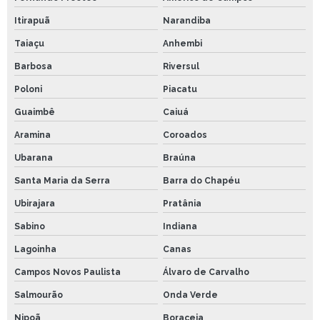
Itirapuã
Narandiba
Taiaçu
Anhembi
Barbosa
Riversul
Poloni
Piacatu
Guaimbê
Caiuá
Aramina
Coroados
Ubarana
Braúna
Santa Maria da Serra
Barra do Chapéu
Ubirajara
Pratânia
Sabino
Indiana
Lagoinha
Canas
Campos Novos Paulista
Álvaro de Carvalho
Salmourão
Onda Verde
Nipoã
Boraceia