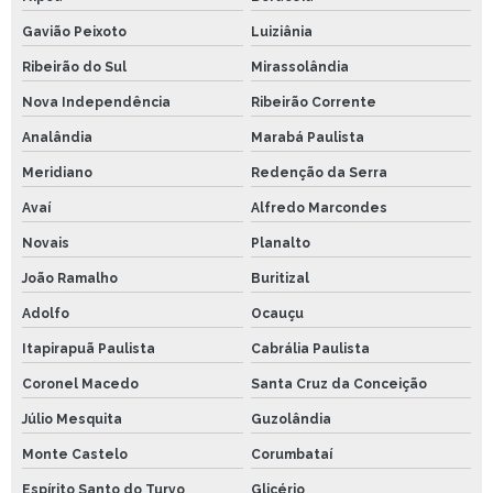
Gavião Peixoto
Luiziânia
Ribeirão do Sul
Mirassolândia
Nova Independência
Ribeirão Corrente
Analândia
Marabá Paulista
Meridiano
Redenção da Serra
Avaí
Alfredo Marcondes
Novais
Planalto
João Ramalho
Buritizal
Adolfo
Ocauçu
Itapirapuã Paulista
Cabrália Paulista
Coronel Macedo
Santa Cruz da Conceição
Júlio Mesquita
Guzolândia
Monte Castelo
Corumbataí
Espírito Santo do Turvo
Glicério