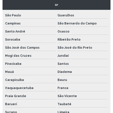
SP
São Paulo
Guarulhos
Campinas
São Bernardo do Campo
Santo André
Osasco
Sorocaba
Ribeirão Preto
São José dos Campos
São José do Rio Preto
Mogi das Cruzes
Jundiaí
Piracicaba
Santos
Mauá
Diadema
Carapicuíba
Bauru
Itaquaquecetuba
Franca
Praia Grande
São Vicente
Barueri
Taubaté
Suzano
Limeira