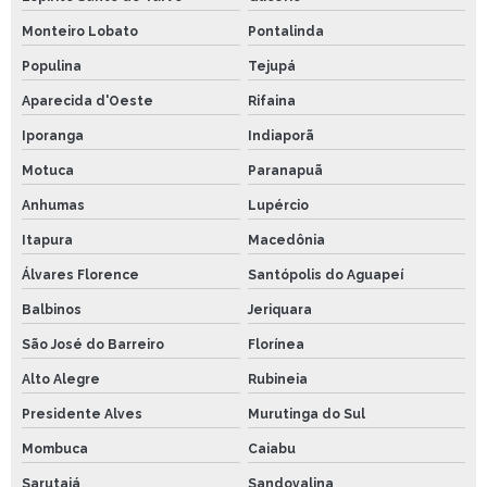
Monteiro Lobato
Pontalinda
Populina
Tejupá
Aparecida d'Oeste
Rifaina
Iporanga
Indiaporã
Motuca
Paranapuã
Anhumas
Lupércio
Itapura
Macedônia
Álvares Florence
Santópolis do Aguapeí
Balbinos
Jeriquara
São José do Barreiro
Florínea
Alto Alegre
Rubineia
Presidente Alves
Murutinga do Sul
Mombuca
Caiabu
Sarutaiá
Sandovalina