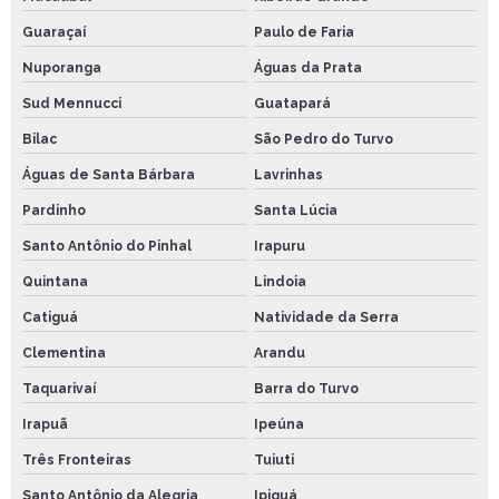
Guaraçaí
Paulo de Faria
Nuporanga
Águas da Prata
Sud Mennucci
Guatapará
Bilac
São Pedro do Turvo
Águas de Santa Bárbara
Lavrinhas
Pardinho
Santa Lúcia
Santo Antônio do Pinhal
Irapuru
Quintana
Lindoia
Catiguá
Natividade da Serra
Clementina
Arandu
Taquarivaí
Barra do Turvo
Irapuã
Ipeúna
Três Fronteiras
Tuiuti
Santo Antônio da Alegria
Ipiguá