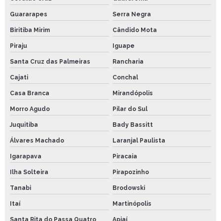
Guararapes
Serra Negra
Biritiba Mirim
Cândido Mota
Piraju
Iguape
Santa Cruz das Palmeiras
Rancharia
Cajati
Conchal
Casa Branca
Mirandópolis
Morro Agudo
Pilar do Sul
Juquitiba
Bady Bassitt
Álvares Machado
Laranjal Paulista
Igarapava
Piracaia
Ilha Solteira
Pirapozinho
Tanabi
Brodowski
Itaí
Martinópolis
Santa Rita do Passa Quatro
Apiaí