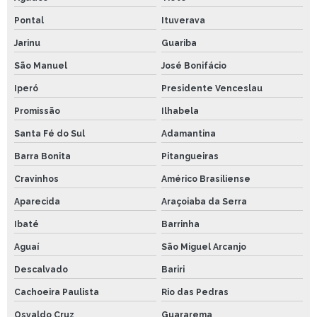
Pontal
Ituverava
Jarinu
Guariba
São Manuel
José Bonifácio
Iperó
Presidente Venceslau
Promissão
Ilhabela
Santa Fé do Sul
Adamantina
Barra Bonita
Pitangueiras
Cravinhos
Américo Brasiliense
Aparecida
Araçoiaba da Serra
Ibaté
Barrinha
Aguaí
São Miguel Arcanjo
Descalvado
Bariri
Cachoeira Paulista
Rio das Pedras
Osvaldo Cruz
Guararema