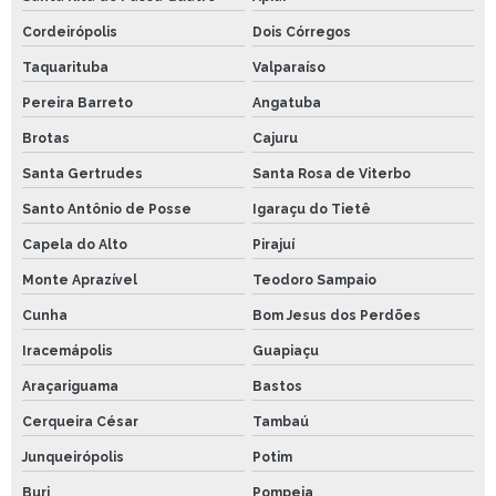
Cordeirópolis
Dois Córregos
Taquarituba
Valparaíso
Pereira Barreto
Angatuba
Brotas
Cajuru
Santa Gertrudes
Santa Rosa de Viterbo
Santo Antônio de Posse
Igaraçu do Tietê
Capela do Alto
Pirajuí
Monte Aprazível
Teodoro Sampaio
Cunha
Bom Jesus dos Perdões
Iracemápolis
Guapiaçu
Araçariguama
Bastos
Cerqueira César
Tambaú
Junqueirópolis
Potim
Buri
Pompeia