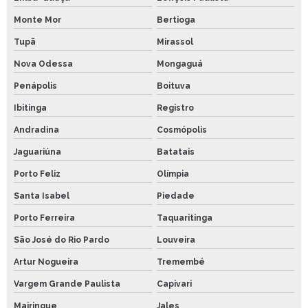
Monte Mor
Bertioga
Tupã
Mirassol
Nova Odessa
Mongaguá
Penápolis
Boituva
Ibitinga
Registro
Andradina
Cosmópolis
Jaguariúna
Batatais
Porto Feliz
Olímpia
Santa Isabel
Piedade
Porto Ferreira
Taquaritinga
São José do Rio Pardo
Louveira
Artur Nogueira
Tremembé
Vargem Grande Paulista
Capivari
Mairinque
Jales