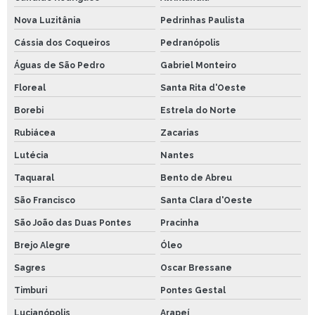
Nova Luzitânia
Pedrinhas Paulista
Cássia dos Coqueiros
Pedranópolis
Águas de São Pedro
Gabriel Monteiro
Floreal
Santa Rita d'Oeste
Borebi
Estrela do Norte
Rubiácea
Zacarias
Lutécia
Nantes
Taquaral
Bento de Abreu
São Francisco
Santa Clara d'Oeste
São João das Duas Pontes
Pracinha
Brejo Alegre
Óleo
Sagres
Oscar Bressane
Timburi
Pontes Gestal
Lucianópolis
Arapeí