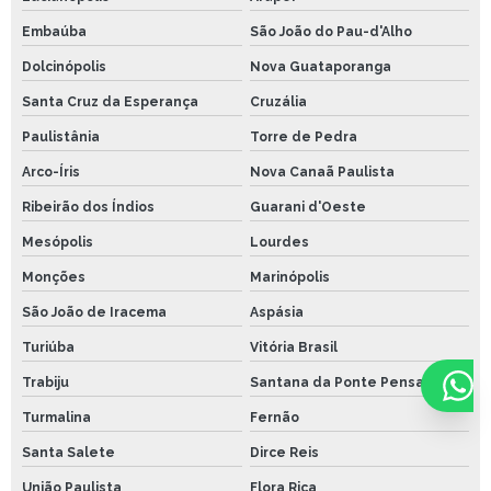
Embaúba
São João do Pau-d'Alho
Dolcinópolis
Nova Guataporanga
Santa Cruz da Esperança
Cruzália
Paulistânia
Torre de Pedra
Arco-Íris
Nova Canaã Paulista
Ribeirão dos Índios
Guarani d'Oeste
Mesópolis
Lourdes
Monções
Marinópolis
São João de Iracema
Aspásia
Turiúba
Vitória Brasil
Trabiju
Santana da Ponte Pensa
Turmalina
Fernão
Santa Salete
Dirce Reis
União Paulista
Flora Rica