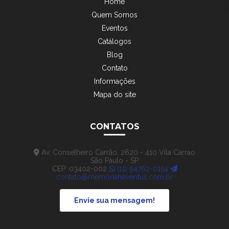
Home
Quem Somos
Eventos
Catálogos
Blog
Contato
Informações
Mapa do site
CONTATOS
Av. Conselheiro Carrão, 2620 - 410 Vila Carrao
São Paulo - SP
CEP: 03402-002
(11) 94762-0154
contato@memoriaheventus.com.br
Envie sua mensagem!