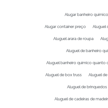
Alugar banheiro químic
Alugar container preço
Aluguel 
Aluguel arara de roupa
Alug
Aluguel de banheiro q
Aluguel banheiro quimico quanto 
Aluguel de box truss
Aluguel de
Aluguel de brinquedos 
Aluguel de cadeiras de made