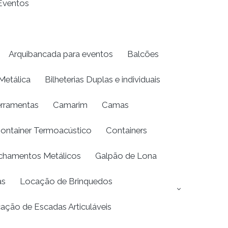
 Eventos
Arquibancada para eventos
Balcões
Metálica
Bilheterias Duplas e individuais
erramentas
Camarim
Camas
ontainer Termoacústico
Containers
chamentos Metálicos
Galpão de Lona
as
Locação de Brinquedos
ação de Escadas Articuláveis