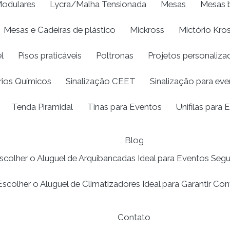
odulares
Lycra/Malha Tensionada
Mesas
Mesas b
Mesas e Cadeiras de plástico
Mickross
Mictório Kro
l
Pisos praticáveis
Poltronas
Projetos personaliza
rios Químicos
Sinalização CEET
Sinalização para ev
Tenda Piramidal
Tinas para Eventos
Unifilas para 
Blog
olher o Aluguel de Arquibancadas Ideal para Eventos Segu
colher o Aluguel de Climatizadores Ideal para Garantir Co
Contato