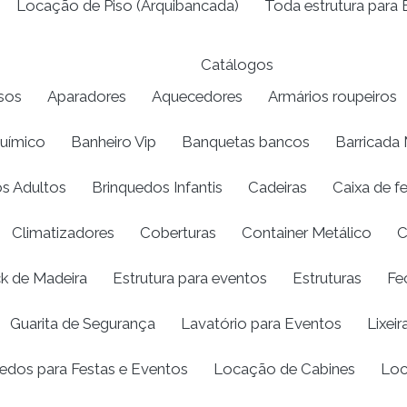
Locação de Piso (Arquibancada)
Toda estrutura para
Catálogos
sos
Aparadores
Aquecedores
Armários roupeiros
químico
Banheiro Vip
Banquetas bancos
Barricada 
s Adultos
Brinquedos Infantis
Cadeiras
Caixa de f
Climatizadores
Coberturas
Container Metálico
C
k de Madeira
Estrutura para eventos
Estruturas
Fe
Guarita de Segurança
Lavatório para Eventos
Lixeir
edos para Festas e Eventos
Locação de Cabines
Loc