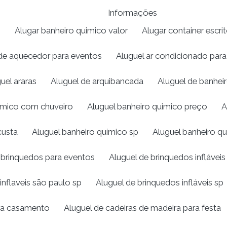
Informações
o
Alugar banheiro quimico valor
Alugar container escrit
de aquecedor para eventos
Aluguel ar condicionado par
uel araras
Aluguel de arquibancada
Aluguel de banhei
uímico com chuveiro
Aluguel banheiro quimico preço
A
custa
Aluguel banheiro químico sp
Aluguel banheiro qu
 brinquedos para eventos
Aluguel de brinquedos infláveis
inflaveis são paulo sp
Aluguel de brinquedos infláveis sp
ira casamento
Aluguel de cadeiras de madeira para festa