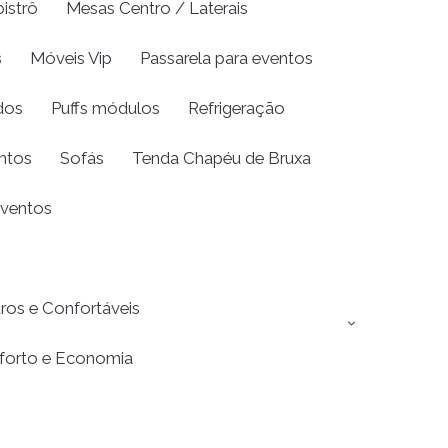
istrô
Mesas Centro / Laterais
s
Móveis Vip
Passarela para eventos
dos
Puffs módulos
Refrigeração
entos
Sofás
Tenda Chapéu de Bruxa
Eventos
ros e Confortáveis
nforto e Economia