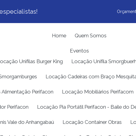
specialistas!
Orçament
Home
Quem Somos
Eventos
ocação Unifilas Burger King
Locação Unifila Smorgbuer
s Smorgamburges
Locação Cadeiras com Braço Mesquit
 Alimentação Perifacon
Locação Mobiliários Perifacom
or Perifacon
Locação Pia Portátil Perifacon - Baile do 
nnis Vale do Anhangabaú
Locação Container Obras
Lo