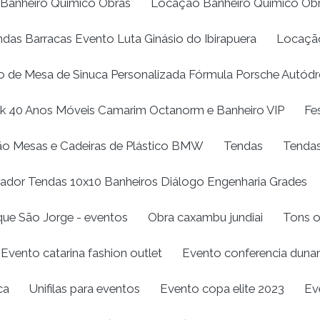
Banheiro Químico Obras
Locação Banheiro Químico Ob
as Barracas Evento Luta Ginásio do Ibirapuera
Locação
 de Mesa de Sinuca Personalizada Fórmula Porsche Autódr
k 40 Anos Móveis Camarim Octanorm e Banheiro VIP
Fe
o Mesas e Cadeiras de Plástico BMW
Tendas
Tendas
ador Tendas 10x10 Banheiros Diálogo Engenharia Grades
que São Jorge - eventos
Obra caxambu jundiai
Tons o
Evento catarina fashion outlet
Evento conferencia duna
ca
Unifilas para eventos
Evento copa elite 2023
Ev