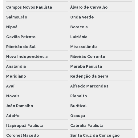
Campos Novos Paulista
Álvaro de Carvalho
Salmourão
Onda Verde
Nipoã
Boraceia
Gavião Peixoto
Luiziânia
Ribeirão do Sul
Mirassolândia
Nova Independência
Ribeirão Corrente
Analândia
Marabá Paulista
Meridiano
Redenção da Serra
Avaí
Alfredo Marcondes
Novais
Planalto
João Ramalho
Buritizal
Adolfo
Ocauçu
Itapirapuã Paulista
Cabrália Paulista
Coronel Macedo
Santa Cruz da Conceição