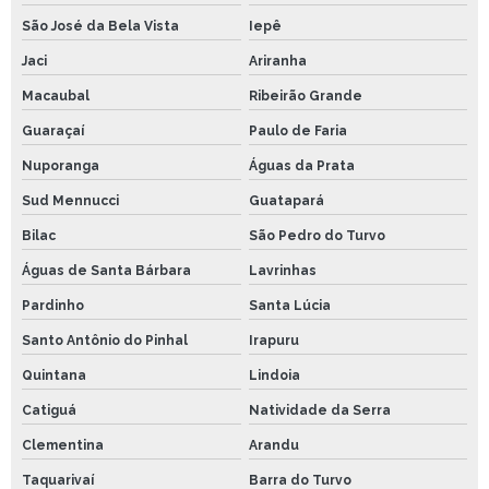
São José da Bela Vista
Iepê
Jaci
Ariranha
Macaubal
Ribeirão Grande
Guaraçaí
Paulo de Faria
Nuporanga
Águas da Prata
Sud Mennucci
Guatapará
Bilac
São Pedro do Turvo
Águas de Santa Bárbara
Lavrinhas
Pardinho
Santa Lúcia
Santo Antônio do Pinhal
Irapuru
Quintana
Lindoia
Catiguá
Natividade da Serra
Clementina
Arandu
Taquarivaí
Barra do Turvo