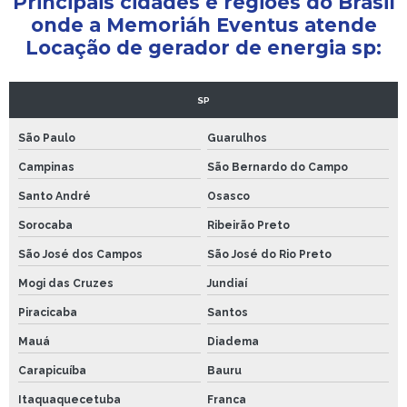
Principais cidades e regiões do Brasil
onde a Memoriáh Eventus atende
Locação de gerador de energia sp:
SP
São Paulo
Guarulhos
Campinas
São Bernardo do Campo
Santo André
Osasco
Sorocaba
Ribeirão Preto
São José dos Campos
São José do Rio Preto
Mogi das Cruzes
Jundiaí
Piracicaba
Santos
Mauá
Diadema
Carapicuíba
Bauru
Itaquaquecetuba
Franca