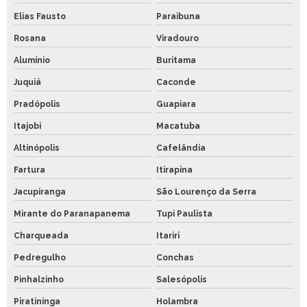
Elias Fausto
Paraibuna
Rosana
Viradouro
Alumínio
Buritama
Juquiá
Caconde
Pradópolis
Guapiara
Itajobi
Macatuba
Altinópolis
Cafelândia
Fartura
Itirapina
Jacupiranga
São Lourenço da Serra
Mirante do Paranapanema
Tupi Paulista
Charqueada
Itariri
Pedregulho
Conchas
Pinhalzinho
Salesópolis
Piratininga
Holambra