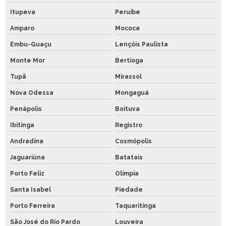
Itupeva
Peruíbe
Amparo
Mococa
Embu-Guaçu
Lençóis Paulista
Monte Mor
Bertioga
Tupã
Mirassol
Nova Odessa
Mongaguá
Penápolis
Boituva
Ibitinga
Registro
Andradina
Cosmópolis
Jaguariúna
Batatais
Porto Feliz
Olímpia
Santa Isabel
Piedade
Porto Ferreira
Taquaritinga
São José do Rio Pardo
Louveira