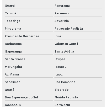
Guareí
Panorama
Tarumã
Pacaembu
Tabatinga
Severínia
Pindorama
Patrocínio Paulista
Presidente Bernardes
Ipuã
Borborema
Valentim Gentil
Itaporanga
Santa Adélia
Santa Branca
Urupês
Morungaba
Ipaussu
Auriflama
Itapuí
São Simão
Ilha Comprida
Quatá
Eldorado
Boa Esperança do Sul
Flórida Paulista
Joanópolis
Serra Azul