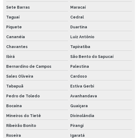
Sete Barras
Maracaí
Taguaí
Cedral
Piquete
Duartina
Cananéia
Luiz Antônio
Chavantes
Tapiratiba
Ibirá
São Bento do Sapucaí
Bernardino de Campos
Palestina
Sales Oliveira
Cardoso
Tabapuã
Estiva Gerbi
Pedro de Toledo
Avanhandava
Bocaina
Guaiçara
Mineiros do Tietê
Divinolândia
Ribeirão Bonito
Pirangi
Roseira
Igaratá