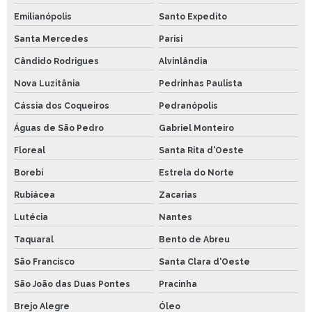
Emilianópolis
Santo Expedito
Santa Mercedes
Parisi
Cândido Rodrigues
Alvinlândia
Nova Luzitânia
Pedrinhas Paulista
Cássia dos Coqueiros
Pedranópolis
Águas de São Pedro
Gabriel Monteiro
Floreal
Santa Rita d'Oeste
Borebi
Estrela do Norte
Rubiácea
Zacarias
Lutécia
Nantes
Taquaral
Bento de Abreu
São Francisco
Santa Clara d'Oeste
São João das Duas Pontes
Pracinha
Brejo Alegre
Óleo