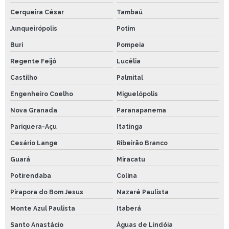
Cerqueira César
Tambaú
Junqueirópolis
Potim
Buri
Pompeia
Regente Feijó
Lucélia
Castilho
Palmital
Engenheiro Coelho
Miguelópolis
Nova Granada
Paranapanema
Pariquera-Açu
Itatinga
Cesário Lange
Ribeirão Branco
Guará
Miracatu
Potirendaba
Colina
Pirapora do Bom Jesus
Nazaré Paulista
Monte Azul Paulista
Itaberá
Santo Anastácio
Águas de Lindóia