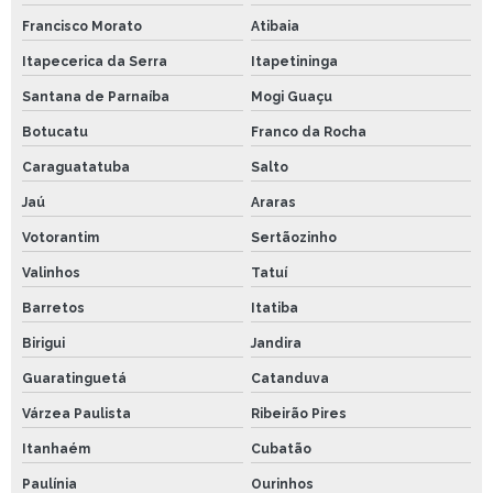
Francisco Morato
Atibaia
Itapecerica da Serra
Itapetininga
Santana de Parnaíba
Mogi Guaçu
Botucatu
Franco da Rocha
Caraguatatuba
Salto
Jaú
Araras
Votorantim
Sertãozinho
Valinhos
Tatuí
Barretos
Itatiba
Birigui
Jandira
Guaratinguetá
Catanduva
Várzea Paulista
Ribeirão Pires
Itanhaém
Cubatão
Paulínia
Ourinhos