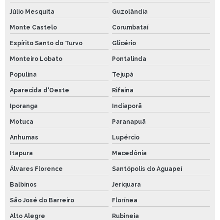
Júlio Mesquita
Guzolândia
Monte Castelo
Corumbataí
Espírito Santo do Turvo
Glicério
Monteiro Lobato
Pontalinda
Populina
Tejupá
Aparecida d'Oeste
Rifaina
Iporanga
Indiaporã
Motuca
Paranapuã
Anhumas
Lupércio
Itapura
Macedônia
Álvares Florence
Santópolis do Aguapeí
Balbinos
Jeriquara
São José do Barreiro
Florínea
Alto Alegre
Rubineia