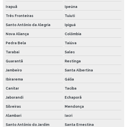
Irapuã
Ipeúna
Três Fronteiras
Tuiuti
Santo Antônio da Alegria
Ipiguá
Nova Aliança
Colômbia
Pedra Bela
Taiúva
Tarabai
Sales
Guarantã
Restinga
Jambeiro
Santa Albertina
Ibirarema
Gália
Canitar
Taciba
Jaborandi
Echaporã
Silveiras
Mendonça
Alambari
Iacri
Santo Antônio do Jardim
Santa Ernestina