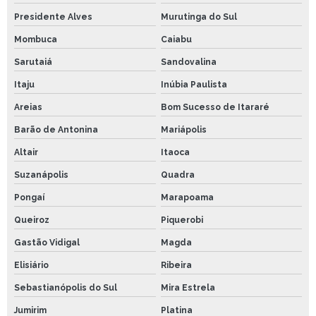
Presidente Alves
Murutinga do Sul
Mombuca
Caiabu
Sarutaiá
Sandovalina
Itaju
Inúbia Paulista
Areias
Bom Sucesso de Itararé
Barão de Antonina
Mariápolis
Altair
Itaoca
Suzanápolis
Quadra
Pongaí
Marapoama
Queiroz
Piquerobi
Gastão Vidigal
Magda
Elisiário
Ribeira
Sebastianópolis do Sul
Mira Estrela
Jumirim
Platina