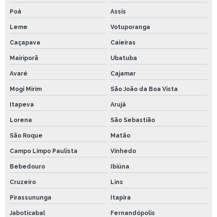
Poá
Assis
Leme
Votuporanga
Caçapava
Caieiras
Mairiporã
Ubatuba
Avaré
Cajamar
Mogi Mirim
São João da Boa Vista
Itapeva
Arujá
Lorena
São Sebastião
São Roque
Matão
Campo Limpo Paulista
Vinhedo
Bebedouro
Ibiúna
Cruzeiro
Lins
Pirassununga
Itapira
Jaboticabal
Fernandópolis