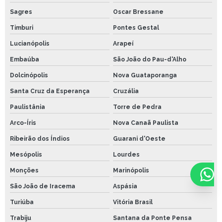
Sagres
Oscar Bressane
Timburi
Pontes Gestal
Lucianópolis
Arapeí
Embaúba
São João do Pau-d'Alho
Dolcinópolis
Nova Guataporanga
Santa Cruz da Esperança
Cruzália
Paulistânia
Torre de Pedra
Arco-Íris
Nova Canaã Paulista
Ribeirão dos Índios
Guarani d'Oeste
Mesópolis
Lourdes
Monções
Marinópolis
São João de Iracema
Aspásia
Turiúba
Vitória Brasil
Trabiju
Santana da Ponte Pensa