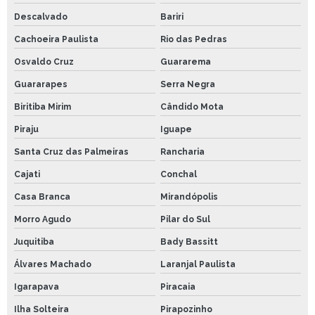
Descalvado
Bariri
Cachoeira Paulista
Rio das Pedras
Osvaldo Cruz
Guararema
Guararapes
Serra Negra
Biritiba Mirim
Cândido Mota
Piraju
Iguape
Santa Cruz das Palmeiras
Rancharia
Cajati
Conchal
Casa Branca
Mirandópolis
Morro Agudo
Pilar do Sul
Juquitiba
Bady Bassitt
Álvares Machado
Laranjal Paulista
Igarapava
Piracaia
Ilha Solteira
Pirapozinho