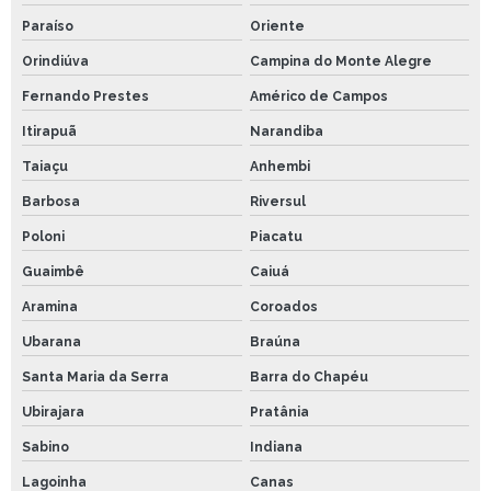
Paraíso
Oriente
Orindiúva
Campina do Monte Alegre
Fernando Prestes
Américo de Campos
Itirapuã
Narandiba
Taiaçu
Anhembi
Barbosa
Riversul
Poloni
Piacatu
Guaimbê
Caiuá
Aramina
Coroados
Ubarana
Braúna
Santa Maria da Serra
Barra do Chapéu
Ubirajara
Pratânia
Sabino
Indiana
Lagoinha
Canas