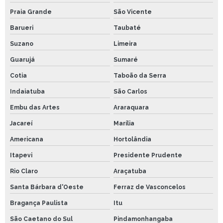
Praia Grande
São Vicente
Barueri
Taubaté
Suzano
Limeira
Guarujá
Sumaré
Cotia
Taboão da Serra
Indaiatuba
São Carlos
Embu das Artes
Araraquara
Jacareí
Marília
Americana
Hortolândia
Itapevi
Presidente Prudente
Rio Claro
Araçatuba
Santa Bárbara d'Oeste
Ferraz de Vasconcelos
Bragança Paulista
Itu
São Caetano do Sul
Pindamonhangaba