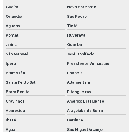
Guaíra
Novo Horizonte
Orlândia
São Pedro
Agudos
Tietê
Pontal
Ituverava
Jarinu
Guariba
São Manuel
José Bonifácio
Iperó
Presidente Venceslau
Promissão
Ilhabela
Santa Fé do Sul
Adamantina
Barra Bonita
Pitangueiras
Cravinhos
Américo Brasiliense
Aparecida
Araçoiaba da Serra
Ibaté
Barrinha
Aguaí
São Miguel Arcanjo