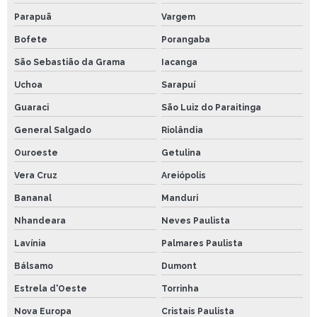
Parapuã
Vargem
Bofete
Porangaba
São Sebastião da Grama
Iacanga
Uchoa
Sarapuí
Guaraci
São Luiz do Paraitinga
General Salgado
Riolândia
Ouroeste
Getulina
Vera Cruz
Areiópolis
Bananal
Manduri
Nhandeara
Neves Paulista
Lavínia
Palmares Paulista
Bálsamo
Dumont
Estrela d'Oeste
Torrinha
Nova Europa
Cristais Paulista