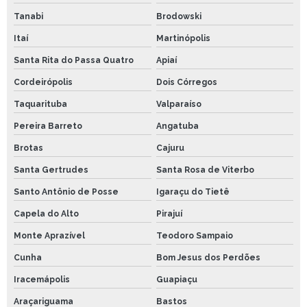
Tanabi
Brodowski
Itaí
Martinópolis
Santa Rita do Passa Quatro
Apiaí
Cordeirópolis
Dois Córregos
Taquarituba
Valparaíso
Pereira Barreto
Angatuba
Brotas
Cajuru
Santa Gertrudes
Santa Rosa de Viterbo
Santo Antônio de Posse
Igaraçu do Tietê
Capela do Alto
Pirajuí
Monte Aprazível
Teodoro Sampaio
Cunha
Bom Jesus dos Perdões
Iracemápolis
Guapiaçu
Araçariguama
Bastos