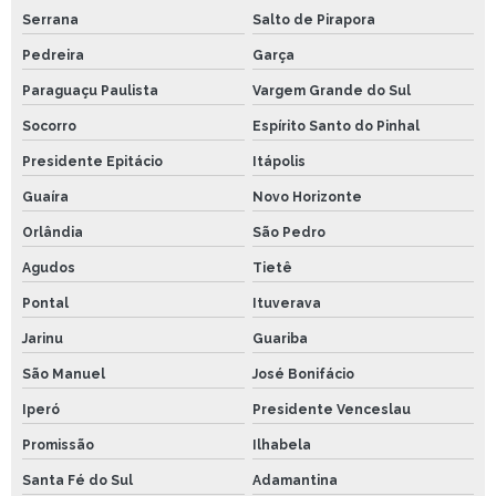
Serrana
Salto de Pirapora
Pedreira
Garça
Paraguaçu Paulista
Vargem Grande do Sul
Socorro
Espírito Santo do Pinhal
Presidente Epitácio
Itápolis
Guaíra
Novo Horizonte
Orlândia
São Pedro
Agudos
Tietê
Pontal
Ituverava
Jarinu
Guariba
São Manuel
José Bonifácio
Iperó
Presidente Venceslau
Promissão
Ilhabela
Santa Fé do Sul
Adamantina