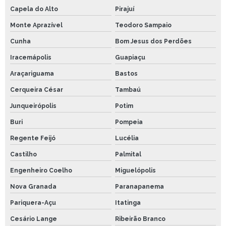
Capela do Alto
Pirajuí
Monte Aprazível
Teodoro Sampaio
Cunha
Bom Jesus dos Perdões
Iracemápolis
Guapiaçu
Araçariguama
Bastos
Cerqueira César
Tambaú
Junqueirópolis
Potim
Buri
Pompeia
Regente Feijó
Lucélia
Castilho
Palmital
Engenheiro Coelho
Miguelópolis
Nova Granada
Paranapanema
Pariquera-Açu
Itatinga
Cesário Lange
Ribeirão Branco