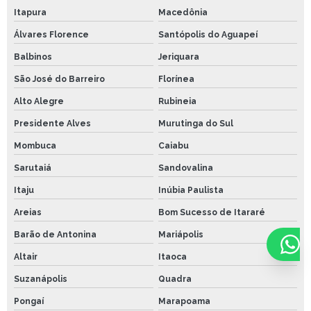
Itapura
Macedônia
Álvares Florence
Santópolis do Aguapeí
Balbinos
Jeriquara
São José do Barreiro
Florínea
Alto Alegre
Rubineia
Presidente Alves
Murutinga do Sul
Mombuca
Caiabu
Sarutaiá
Sandovalina
Itaju
Inúbia Paulista
Areias
Bom Sucesso de Itararé
Barão de Antonina
Mariápolis
Altair
Itaoca
Suzanápolis
Quadra
Pongaí
Marapoama