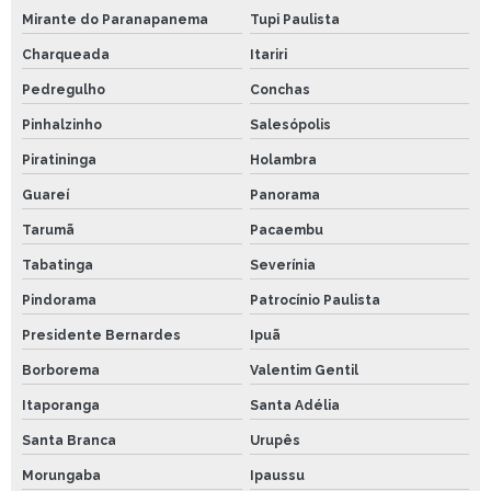
Mirante do Paranapanema
Tupi Paulista
Charqueada
Itariri
Pedregulho
Conchas
Pinhalzinho
Salesópolis
Piratininga
Holambra
Guareí
Panorama
Tarumã
Pacaembu
Tabatinga
Severínia
Pindorama
Patrocínio Paulista
Presidente Bernardes
Ipuã
Borborema
Valentim Gentil
Itaporanga
Santa Adélia
Santa Branca
Urupês
Morungaba
Ipaussu