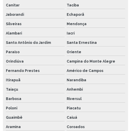
Canitar
Taciba
Jaborandi
Echaporã
Silveiras
Mendonça
Alambari
Iacri
Santo Antônio do Jardim
Santa Ernestina
Paraíso
Oriente
Orindiúva
Campina do Monte Alegre
Fernando Prestes
Américo de Campos
Itirapuã
Narandiba
Taiaçu
Anhembi
Barbosa
Riversul
Poloni
Piacatu
Guaimbê
Caiuá
Aramina
Coroados