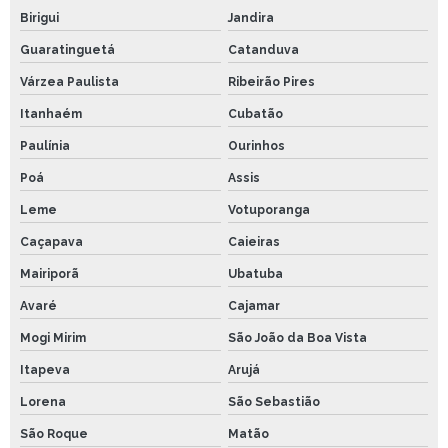
Birigui
Jandira
Guaratinguetá
Catanduva
Várzea Paulista
Ribeirão Pires
Itanhaém
Cubatão
Paulínia
Ourinhos
Poá
Assis
Leme
Votuporanga
Caçapava
Caieiras
Mairiporã
Ubatuba
Avaré
Cajamar
Mogi Mirim
São João da Boa Vista
Itapeva
Arujá
Lorena
São Sebastião
São Roque
Matão