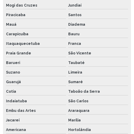
Mogi das Cruzes
Jundiaí
Piracicaba
Santos
Mauá
Diadema
Carapicuíba
Bauru
Itaquaquecetuba
Franca
Praia Grande
São Vicente
Barueri
Taubaté
Suzano
Limeira
Guarujá
Sumaré
Cotia
Taboão da Serra
Indaiatuba
São Carlos
Embu das Artes
Araraquara
Jacareí
Marília
Americana
Hortolândia