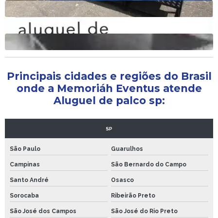
Aluguel de palco para show
Aluguel de palco para eventos preço
Aluguel de palco para eventos
Principais cidades e regiões do Brasil
onde a Memoriáh Eventus atende
Aluguel de palco sp:
SP
São Paulo
Guarulhos
Campinas
São Bernardo do Campo
Santo André
Osasco
Sorocaba
Ribeirão Preto
São José dos Campos
São José do Rio Preto