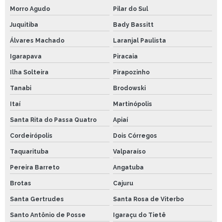
Morro Agudo
Pilar do Sul
Juquitiba
Bady Bassitt
Álvares Machado
Laranjal Paulista
Igarapava
Piracaia
Ilha Solteira
Pirapozinho
Tanabi
Brodowski
Itaí
Martinópolis
Santa Rita do Passa Quatro
Apiaí
Cordeirópolis
Dois Córregos
Taquarituba
Valparaíso
Pereira Barreto
Angatuba
Brotas
Cajuru
Santa Gertrudes
Santa Rosa de Viterbo
Santo Antônio de Posse
Igaraçu do Tietê