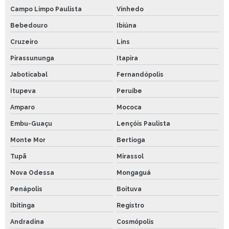
Campo Limpo Paulista
Vinhedo
Bebedouro
Ibiúna
Cruzeiro
Lins
Pirassununga
Itapira
Jaboticabal
Fernandópolis
Itupeva
Peruíbe
Amparo
Mococa
Embu-Guaçu
Lençóis Paulista
Monte Mor
Bertioga
Tupã
Mirassol
Nova Odessa
Mongaguá
Penápolis
Boituva
Ibitinga
Registro
Andradina
Cosmópolis