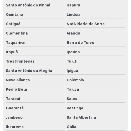
Santo Antônio do Pinhal
Irapuru
Quintana
Lindoia
Catiguá
Natividade da Serra
Clementina
Arandu
Taquarivaí
Barra do Turvo
Irapuã
Ipeúna
Três Fronteiras
Tuiuti
Santo Antônio da Alegria
Ipiguá
Nova Aliança
Colômbia
Pedra Bela
Taiúva
Tarabai
Sales
Guarantã
Restinga
Jambeiro
Santa Albertina
Ibirarema
Gália