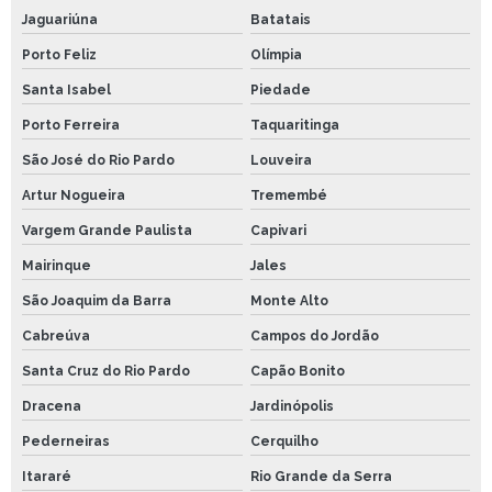
Jaguariúna
Batatais
Porto Feliz
Olímpia
Santa Isabel
Piedade
Porto Ferreira
Taquaritinga
São José do Rio Pardo
Louveira
Artur Nogueira
Tremembé
Vargem Grande Paulista
Capivari
Mairinque
Jales
São Joaquim da Barra
Monte Alto
Cabreúva
Campos do Jordão
Santa Cruz do Rio Pardo
Capão Bonito
Dracena
Jardinópolis
Pederneiras
Cerquilho
Itararé
Rio Grande da Serra