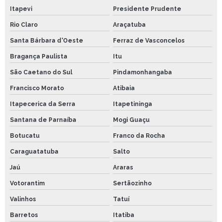
Itapevi
Presidente Prudente
Rio Claro
Araçatuba
Santa Bárbara d'Oeste
Ferraz de Vasconcelos
Bragança Paulista
Itu
São Caetano do Sul
Pindamonhangaba
Francisco Morato
Atibaia
Itapecerica da Serra
Itapetininga
Santana de Parnaíba
Mogi Guaçu
Botucatu
Franco da Rocha
Caraguatatuba
Salto
Jaú
Araras
Votorantim
Sertãozinho
Valinhos
Tatuí
Barretos
Itatiba