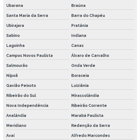
Ubarana
Braúna
Santa Maria da Serra
Barra do Chapéu
Ubirajara
Pratânia
Sabino
Indiana
Lagoinha
Canas
Campos Novos Paulista
Álvaro de Carvalho
Salmourão
Onda Verde
Nipoã
Boraceia
Gavião Peixoto
Luiziânia
Ribeirão do Sul
Mirassolândia
Nova Independência
Ribeirão Corrente
Analândia
Marabá Paulista
Meridiano
Redenção da Serra
Avaí
Alfredo Marcondes