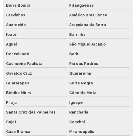
Barra Bonita
Pitangueiras
Cravinhos
Américo Brasiliense
Aparecida
Araçoiaba da Serra
Ibaté
Barrinha
Aguaí
São Miguel Arcanjo
Descalvado
Bariri
Cachoeira Paulista
Rio das Pedras
Osvaldo Cruz
Guararema
Guararapes
Serra Negra
Biritiba Mirim
Cândido Mota
Piraju
Iguape
Santa Cruz das Palmeiras
Rancharia
Cajati
Conchal
Casa Branca
Mirandópolis