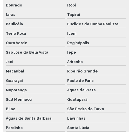
Dourado
Itobi
Iaras
Tapiraí
Paulicéia
Euclides da Cunha Paulista
Terra Roxa
Icém
Ouro Verde
Reginópolis
São José da Bela Vista
Iepê
Jaci
Ariranha
Macaubal
Ribeirão Grande
Guaraçaí
Paulo de Faria
Nuporanga
Águas da Prata
Sud Mennucci
Guatapará
Bilac
São Pedro do Turvo
Águas de Santa Bárbara
Lavrinhas
Pardinho
Santa Lúcia