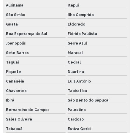
Auriflama
Itapuí
São Simão
Ilha Comprida
Quatá
Eldorado
Boa Esperança do Sul
Flórida Paulista
Joanópolis
Serra Azul
Sete Barras
Maracaí
Taguaí
Cedral
Piquete
Duartina
Cananéia
Luiz Antônio
Chavantes
Tapiratiba
Ibirá
São Bento do Sapucaí
Bernardino de Campos
Palestina
Sales Oliveira
Cardoso
Tabapuã
Estiva Gerbi