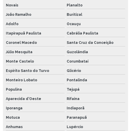
Novais
Planalto
João Ramalho
Buritizal
Adolfo
Ocauçu
Itapirapuã Paulista
Cabrália Paulista
Coronel Macedo
Santa Cruz da Conceição
Júlio Mesquita
Guzolândia
Monte Castelo
Corumbataí
Espírito Santo do Turvo
Glicério
Monteiro Lobato
Pontalinda
Populina
Tejupá
Aparecida d'Oeste
Rifaina
Iporanga
Indiaporã
Motuca
Paranapuã
Anhumas
Lupércio