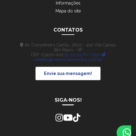
Informações
Mapa do site
CONTATOS
Av. Conselheiro Carrão, 2620 - 410 Vila Carrao
São Paulo - SP
CEP: 03402-002
(11) 94762-0154
contato@memoriaheventus.com.br
Envie sua mensagem!
SIGA-NOS!