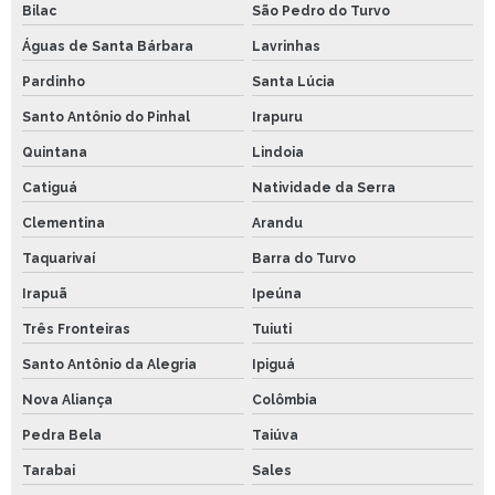
Bilac
São Pedro do Turvo
Águas de Santa Bárbara
Lavrinhas
Pardinho
Santa Lúcia
Santo Antônio do Pinhal
Irapuru
Quintana
Lindoia
Catiguá
Natividade da Serra
Clementina
Arandu
Taquarivaí
Barra do Turvo
Irapuã
Ipeúna
Três Fronteiras
Tuiuti
Santo Antônio da Alegria
Ipiguá
Nova Aliança
Colômbia
Pedra Bela
Taiúva
Tarabai
Sales