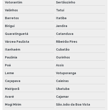
Votorantim
Sertãozinho
Valinhos
Tatuí
Barretos
Itatiba
Birigui
Jandira
Guaratinguetá
Catanduva
Várzea Paulista
Ribeirão Pires
Itanhaém
Cubatão
Paulínia
Ourinhos
Poá
Assis
Leme
Votuporanga
Caçapava
Caieiras
Mairiporã
Ubatuba
Avaré
Cajamar
Mogi Mirim
São João da Boa Vista