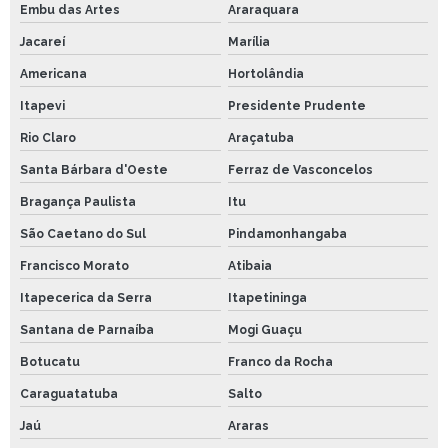
Embu das Artes
Araraquara
Jacareí
Marília
Americana
Hortolândia
Itapevi
Presidente Prudente
Rio Claro
Araçatuba
Santa Bárbara d'Oeste
Ferraz de Vasconcelos
Bragança Paulista
Itu
São Caetano do Sul
Pindamonhangaba
Francisco Morato
Atibaia
Itapecerica da Serra
Itapetininga
Santana de Parnaíba
Mogi Guaçu
Botucatu
Franco da Rocha
Caraguatatuba
Salto
Jaú
Araras