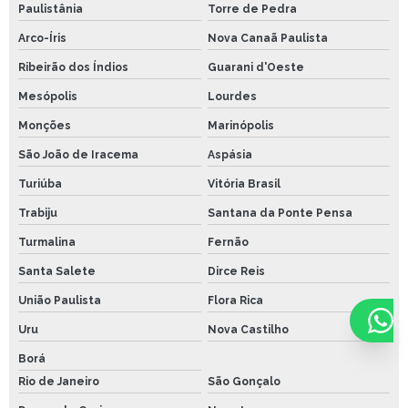
Paulistânia
Torre de Pedra
Arco-Íris
Nova Canaã Paulista
Ribeirão dos Índios
Guarani d'Oeste
Mesópolis
Lourdes
Monções
Marinópolis
São João de Iracema
Aspásia
Turiúba
Vitória Brasil
Trabiju
Santana da Ponte Pensa
Turmalina
Fernão
Santa Salete
Dirce Reis
União Paulista
Flora Rica
Uru
Nova Castilho
Borá
Rio de Janeiro
São Gonçalo