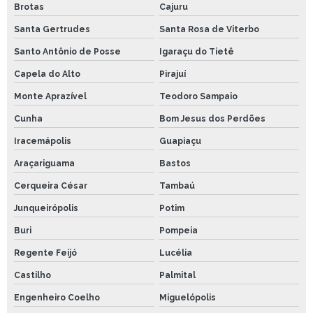
Brotas
Cajuru
Santa Gertrudes
Santa Rosa de Viterbo
Santo Antônio de Posse
Igaraçu do Tietê
Capela do Alto
Pirajuí
Monte Aprazível
Teodoro Sampaio
Cunha
Bom Jesus dos Perdões
Iracemápolis
Guapiaçu
Araçariguama
Bastos
Cerqueira César
Tambaú
Junqueirópolis
Potim
Buri
Pompeia
Regente Feijó
Lucélia
Castilho
Palmital
Engenheiro Coelho
Miguelópolis