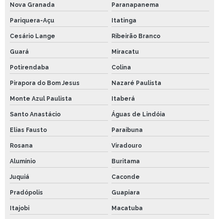
Nova Granada
Paranapanema
Pariquera-Açu
Itatinga
Cesário Lange
Ribeirão Branco
Guará
Miracatu
Potirendaba
Colina
Pirapora do Bom Jesus
Nazaré Paulista
Monte Azul Paulista
Itaberá
Santo Anastácio
Águas de Lindóia
Elias Fausto
Paraibuna
Rosana
Viradouro
Alumínio
Buritama
Juquiá
Caconde
Pradópolis
Guapiara
Itajobi
Macatuba