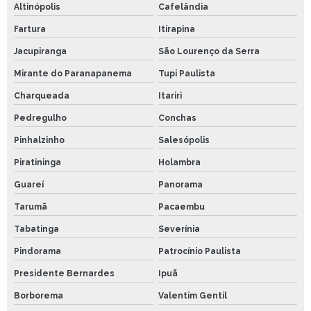
Altinópolis
Cafelândia
Fartura
Itirapina
Jacupiranga
São Lourenço da Serra
Mirante do Paranapanema
Tupi Paulista
Charqueada
Itariri
Pedregulho
Conchas
Pinhalzinho
Salesópolis
Piratininga
Holambra
Guareí
Panorama
Tarumã
Pacaembu
Tabatinga
Severínia
Pindorama
Patrocínio Paulista
Presidente Bernardes
Ipuã
Borborema
Valentim Gentil