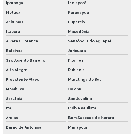
Iporanga
Indiaporã
Motuca
Paranapuã
Anhumas
Lupércio
Itapura
Macedônia
Álvares Florence
Santópolis do Aguapeí
Balbinos
Jeriquara
São José do Barreiro
Florínea
Alto Alegre
Rubineia
Presidente Alves
Murutinga do Sul
Mombuca
Caiabu
Sarutaiá
Sandovalina
Itaju
Inúbia Paulista
Areias
Bom Sucesso de Itararé
Barão de Antonina
Mariápolis