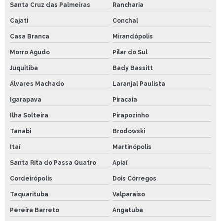
Santa Cruz das Palmeiras
Rancharia
Cajati
Conchal
Casa Branca
Mirandópolis
Morro Agudo
Pilar do Sul
Juquitiba
Bady Bassitt
Álvares Machado
Laranjal Paulista
Igarapava
Piracaia
Ilha Solteira
Pirapozinho
Tanabi
Brodowski
Itaí
Martinópolis
Santa Rita do Passa Quatro
Apiaí
Cordeirópolis
Dois Córregos
Taquarituba
Valparaíso
Pereira Barreto
Angatuba