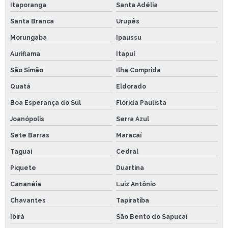
Itaporanga
Santa Adélia
Santa Branca
Urupês
Morungaba
Ipaussu
Auriflama
Itapuí
São Simão
Ilha Comprida
Quatá
Eldorado
Boa Esperança do Sul
Flórida Paulista
Joanópolis
Serra Azul
Sete Barras
Maracaí
Taguaí
Cedral
Piquete
Duartina
Cananéia
Luiz Antônio
Chavantes
Tapiratiba
Ibirá
São Bento do Sapucaí