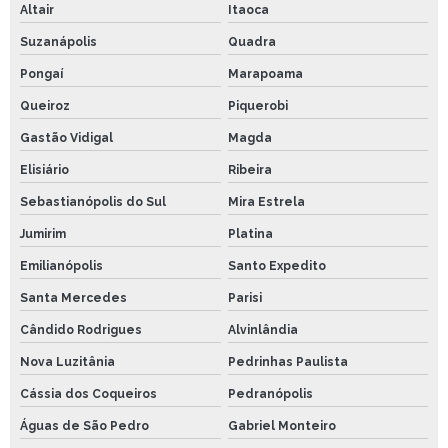
Altair
Itaoca
Suzanápolis
Quadra
Pongaí
Marapoama
Queiroz
Piquerobi
Gastão Vidigal
Magda
Elisiário
Ribeira
Sebastianópolis do Sul
Mira Estrela
Jumirim
Platina
Emilianópolis
Santo Expedito
Santa Mercedes
Parisi
Cândido Rodrigues
Alvinlândia
Nova Luzitânia
Pedrinhas Paulista
Cássia dos Coqueiros
Pedranópolis
Águas de São Pedro
Gabriel Monteiro