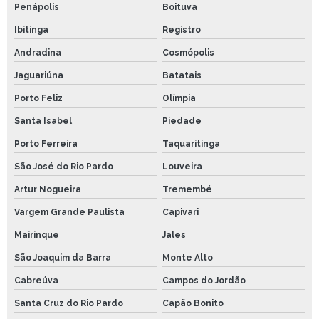
Penápolis
Boituva
Ibitinga
Registro
Andradina
Cosmópolis
Jaguariúna
Batatais
Porto Feliz
Olímpia
Santa Isabel
Piedade
Porto Ferreira
Taquaritinga
São José do Rio Pardo
Louveira
Artur Nogueira
Tremembé
Vargem Grande Paulista
Capivari
Mairinque
Jales
São Joaquim da Barra
Monte Alto
Cabreúva
Campos do Jordão
Santa Cruz do Rio Pardo
Capão Bonito