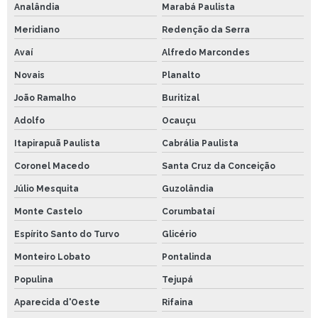
Analândia
Marabá Paulista
Meridiano
Redenção da Serra
Avaí
Alfredo Marcondes
Novais
Planalto
João Ramalho
Buritizal
Adolfo
Ocauçu
Itapirapuã Paulista
Cabrália Paulista
Coronel Macedo
Santa Cruz da Conceição
Júlio Mesquita
Guzolândia
Monte Castelo
Corumbataí
Espírito Santo do Turvo
Glicério
Monteiro Lobato
Pontalinda
Populina
Tejupá
Aparecida d'Oeste
Rifaina