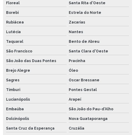
Floreal
Santa Rita d'Oeste
Borebi
Estrela do Norte
Rubiácea
Zacarias
Lutécia
Nantes
Taquaral
Bento de Abreu
São Francisco
Santa Clara d'Oeste
São João das Duas Pontes
Pracinha
Brejo Alegre
Óleo
Sagres
Oscar Bressane
Timburi
Pontes Gestal
Lucianópolis
Arapeí
Embaúba
São João do Pau-d'Alho
Dolcinópolis
Nova Guataporanga
Santa Cruz da Esperança
Cruzália