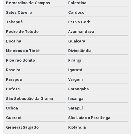
Bernardino de Campos
Palestina
Sales Oliveira
Cardoso
Tabapuã
Estiva Gerbi
Pedro de Toledo
Avanhandava
Bocaina
Guaiçara
Mineiros do Tietê
Divinolândia
Ribeirão Bonito
Pirangi
Roseira
Igaratá
Parapuã
Vargem
Bofete
Porangaba
São Sebastião da Grama
Iacanga
Uchoa
Sarapuí
Guaraci
São Luiz do Paraitinga
General Salgado
Riolândia