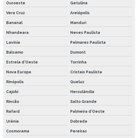
Ouroeste
Getulina
Vera Cruz
Areiópolis
Bananal
Manduri
Nhandeara
Neves Paulista
Lavínia
Palmares Paulista
Bálsamo
Dumont
Estrela d'Oeste
Torrinha
Nova Europa
Cristais Paulista
Rinópolis
Queluz
Cajobi
Herculândia
Rincão
Salto Grande
Rafard
Palmeira d'Oeste
Urânia
Dobrada
Cosmorama
Pereiras