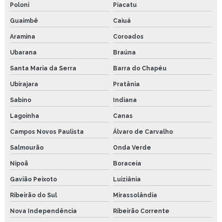
Poloni
Piacatu
Guaimbê
Caiuá
Aramina
Coroados
Ubarana
Braúna
Santa Maria da Serra
Barra do Chapéu
Ubirajara
Pratânia
Sabino
Indiana
Lagoinha
Canas
Campos Novos Paulista
Álvaro de Carvalho
Salmourão
Onda Verde
Nipoã
Boraceia
Gavião Peixoto
Luiziânia
Ribeirão do Sul
Mirassolândia
Nova Independência
Ribeirão Corrente