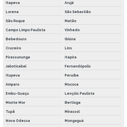
Itapeva
Arujá
Lorena
São Sebastião
São Roque
Matão
Campo Limpo Paulista
Vinhedo
Bebedouro
Ibiúna
Cruzeiro
Lins
Pirassununga
Itapira
Jaboticabal
Fernandópolis
Itupeva
Peruíbe
Amparo
Mococa
Embu-Guaçu
Lençóis Paulista
Monte Mor
Bertioga
Tupã
Mirassol
Nova Odessa
Mongaguá