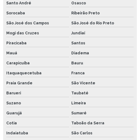
Santo André
Osasco
Sorocaba
Ribeirão Preto
São José dos Campos
São José do Rio Preto
Mogi das Cruzes
Jundiaí
Piracicaba
Santos
Mauá
Diadema
Carapicuíba
Bauru
Itaquaquecetuba
Franca
Praia Grande
São Vicente
Barueri
Taubaté
Suzano
Limeira
Guarujá
Sumaré
Cotia
Taboão da Serra
Indaiatuba
São Carlos