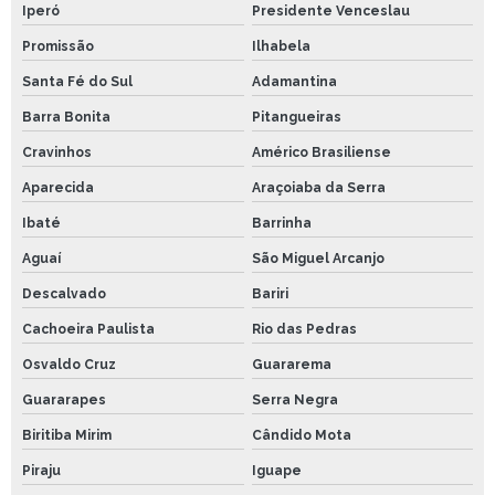
Iperó
Presidente Venceslau
Promissão
Ilhabela
Santa Fé do Sul
Adamantina
Barra Bonita
Pitangueiras
Cravinhos
Américo Brasiliense
Aparecida
Araçoiaba da Serra
Ibaté
Barrinha
Aguaí
São Miguel Arcanjo
Descalvado
Bariri
Cachoeira Paulista
Rio das Pedras
Osvaldo Cruz
Guararema
Guararapes
Serra Negra
Biritiba Mirim
Cândido Mota
Piraju
Iguape