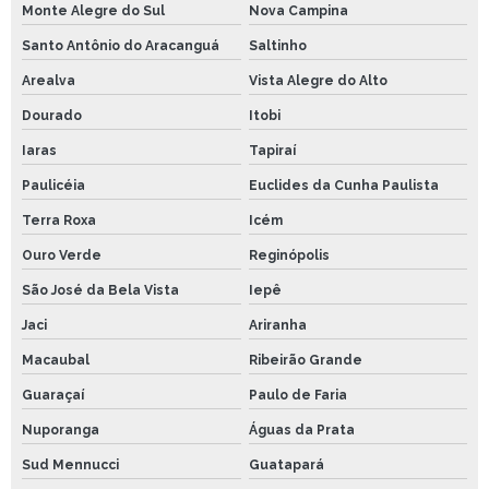
Monte Alegre do Sul
Nova Campina
Santo Antônio do Aracanguá
Saltinho
Arealva
Vista Alegre do Alto
Dourado
Itobi
Iaras
Tapiraí
Paulicéia
Euclides da Cunha Paulista
Terra Roxa
Icém
Ouro Verde
Reginópolis
São José da Bela Vista
Iepê
Jaci
Ariranha
Macaubal
Ribeirão Grande
Guaraçaí
Paulo de Faria
Nuporanga
Águas da Prata
Sud Mennucci
Guatapará