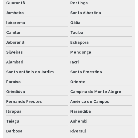
Guarantã
Restinga
Jambeiro
Santa Albertina
Ibirarema
Gália
Canitar
Taciba
Jaborandi
Echaporã
Silveiras
Mendonça
Alambari
Iacri
Santo Antônio do Jardim
Santa Ernestina
Paraíso
Oriente
Orindiúva
Campina do Monte Alegre
Fernando Prestes
Américo de Campos
Itirapuã
Narandiba
Taiaçu
Anhembi
Barbosa
Riversul